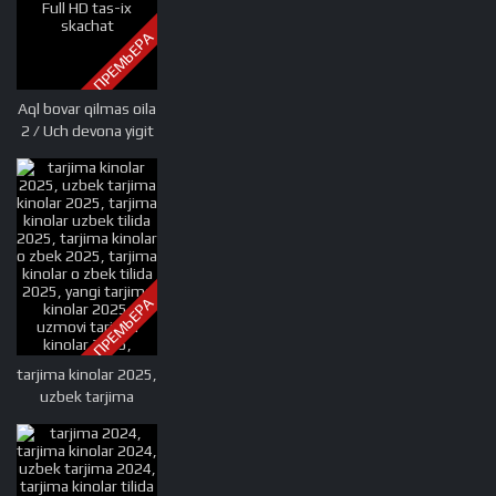
ПРЕМЬЕРА
Aql bovar qilmas oila
2 / Uch devona yigit
2 / Telba oila 2 Hind
kino Uzbek tilida
O'zbekcha 2013
tarjima kino Full HD
tas-ix skachat
ПРЕМЬЕРА
tarjima kinolar 2025,
uzbek tarjima
kinolar 2025, tarjima
kinolar uzbek tilida
2025, tarjima kinolar
o zbek 2025, tarjima