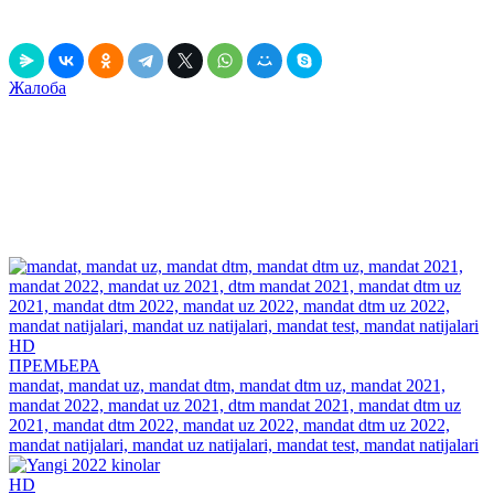
Выключить свет
Рассказать друзьям!
Жалоба
Данный релиз содержит рекламу, вшитую непосредственно в
фильм! Это значит, что он может содержать движущийся по
экрану рекламный текст и голосовые вставки, громко
звучащие в самые неподходящие моменты.
К данной рекламе мы не имеем никакого отношения и мы
обязательно обновим данный релиз, когда он появится без
рекламы!
Рекомендуем
посмотреть
HD
ПРЕМЬЕРА
mandat, mandat uz, mandat dtm, mandat dtm uz, mandat 2021,
mandat 2022, mandat uz 2021, dtm mandat 2021, mandat dtm uz
2021, mandat dtm 2022, mandat uz 2022, mandat dtm uz 2022,
mandat natijalari, mandat uz natijalari, mandat test, mandat natijalari
HD