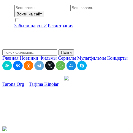
Войти на сайт
Не запоминать меня
Забыли пароль?
Регистрация
Найти
Главная
Новинки
Фильмы
Сериалы
Мультфильмы
Концерты
Tarona.Org
»
Tarjima Kinolar
» Qaltis hayot / Qonga qon / Intiqom
Uzbek tilida O'zbekcha 2023 tarjima kino 4K UHD skachat
Qaltis hayot / Qonga qon / Intiqom Uzbek tilida O'zbekcha 2023
tarjima kino 4K UHD skachat
15-02-2023, 22:59