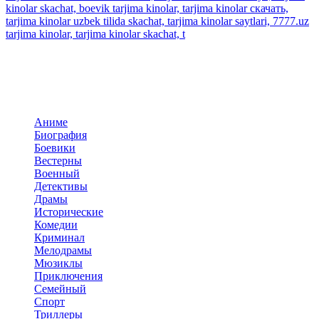
kinolar skachat, boevik tarjima kinolar, tarjima kinolar скачать,
tarjima kinolar uzbek tilida skachat, tarjima kinolar saytlari, 7777.uz
tarjima kinolar, tarjima kinolar skachat, t
Добавить комментарий
Комментариев пока нет. Стань первым!
Комментариев (0)
Прокомментировать
Панель навигация
По жанрам
Аниме
Биография
Боевики
Вестерны
Военный
Детективы
Драмы
Исторические
Комедии
Криминал
Мелодрамы
Мюзиклы
Приключения
Семейный
Спорт
Триллеры