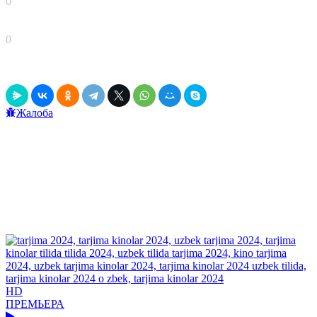
0
0
0
0
в закладки
Выключить свет
Рассказать друзьям!
Жалоба
Данный релиз содержит рекламу, вшитую непосредственно в
фильм! Это значит, что он может содержать движущийся по
экрану рекламный текст и голосовые вставки, громко
звучащие в самые неподходящие моменты.
К данной рекламе мы не имеем никакого отношения и мы
обязательно обновим данный релиз, когда он появится без
рекламы!
Рекомендуем
посмотреть
HD
ПРЕМЬЕРА