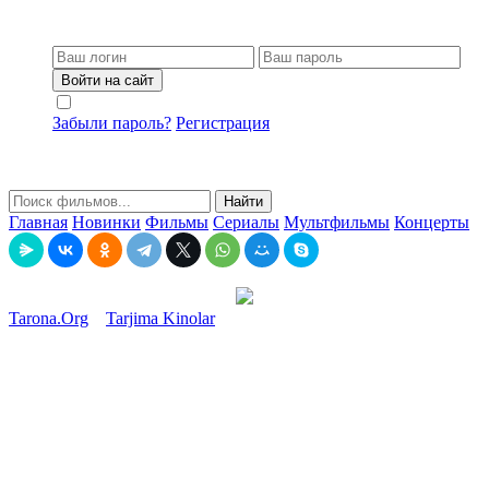
Войти на сайт
Не запоминать меня
Забыли пароль?
Регистрация
Найти
Главная
Новинки
Фильмы
Сериалы
Мультфильмы
Концерты
Tarona.Org
»
Tarjima Kinolar
» Pan Volodiyevskiy Polsha retro
filmi Uzbek tilida O'zbekcha 1969 tarjima kino Full HD tas-ix
skachat
Pan Volodiyevskiy Polsha retro filmi Uzbek tilida O'zbekcha
1969 tarjima kino Full HD tas-ix skachat
15-12-2024, 11:20