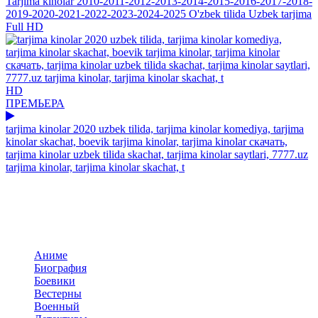
Tarjima kinolar 2010-2011-2012-2013-2014-2015-2016-2017-2018-
2019-2020-2021-2022-2023-2024-2025 O'zbek tilida Uzbek tarjima
Full HD
HD
ПРЕМЬЕРА
tarjima kinolar 2020 uzbek tilida, tarjima kinolar komediya, tarjima
kinolar skachat, boevik tarjima kinolar, tarjima kinolar скачать,
tarjima kinolar uzbek tilida skachat, tarjima kinolar saytlari, 7777.uz
tarjima kinolar, tarjima kinolar skachat, t
Добавить комментарий
Комментариев пока нет. Стань первым!
Комментариев (0)
Прокомментировать
Панель навигация
По жанрам
Аниме
Биография
Боевики
Вестерны
Военный