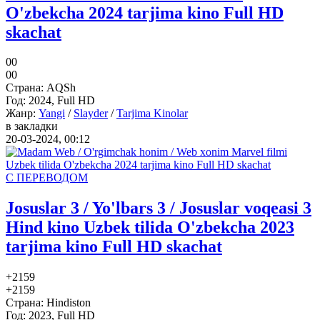
O'zbekcha 2024 tarjima kino Full HD
skachat
0
0
0
0
Страна:
AQSh
Год:
2024, Full HD
Жанр:
Yangi
/
Slayder
/
Tarjima Kinolar
в закладки
20-03-2024, 00:12
С ПЕРЕВОДОМ
Josuslar 3 / Yo'lbars 3 / Josuslar voqeasi 3
Hind kino Uzbek tilida O'zbekcha 2023
tarjima kino Full HD skachat
+21
59
+21
59
Страна:
Hindiston
Год:
2023, Full HD