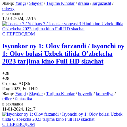
Жанр:
Yangi
/
Slayder
/
Tarjima Kinolar
/
drama
/
sarguzasht
/
oilaviy
в закладки
12-01-2024, 22:15
С ПЕРЕВОДОМ
Isyonkor oy 1: Olov farzandi / Isyonchi oy
1: Olov bolasi Uzbek tilida O'zbekcha
2023 tarjima kino Full HD skachat
+2
8
+2
8
Страна:
AQSh
Год:
2023, Full HD
Жанр:
Yangi
/
Slayder
/
Tarjima Kinolar
/
boyevik
/
komediya
/
triller
/
fantastika
в закладки
11-01-2024, 12:17
С ПЕРЕВОДОМ