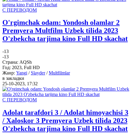
С ПЕРЕВОДОМ
O'rgimchak odam: Yondosh olamlar 2
Premyera Multfilm Uzbek tilida 2023
O'zbekcha tarjima kino Full HD skachat
-1
3
-1
3
Страна:
AQSh
Год:
2023, Full HD
Жанр:
Yangi
/
Slayder
/
Multfilmlar
в закладки
25-10-2023, 17:32
С ПЕРЕВОДОМ
Adolat tarafdori 3 / Adolat himoyachisi 3
/ Xaloskor 3 Premyera Uzbek tilida 2023
O'zbekcha tarjima kino Full HD skachat