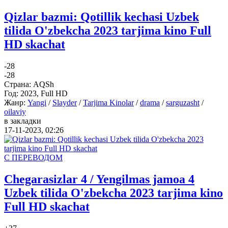
Qizlar bazmi: Qotillik kechasi Uzbek
tilida O'zbekcha 2023 tarjima kino Full
HD skachat
-2
8
-2
8
Страна:
AQSh
Год:
2023, Full HD
Жанр:
Yangi
/
Slayder
/
Tarjima Kinolar
/
drama
/
sarguzasht
/
oilaviy
в закладки
17-11-2023, 02:26
С ПЕРЕВОДОМ
Chegarasizlar 4 / Yengilmas jamoa 4
Uzbek tilida O'zbekcha 2023 tarjima kino
Full HD skachat