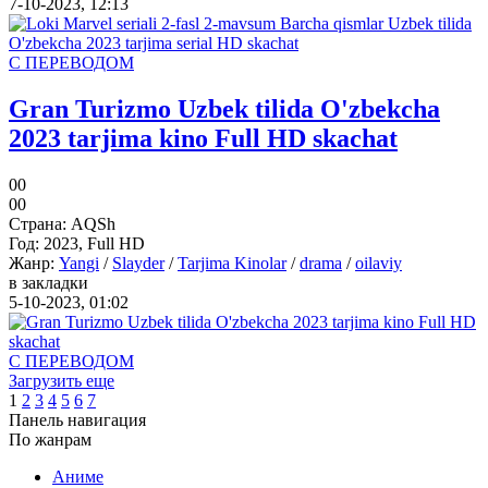
7-10-2023, 12:13
С ПЕРЕВОДОМ
Gran Turizmo Uzbek tilida O'zbekcha
2023 tarjima kino Full HD skachat
0
0
0
0
Страна:
AQSh
Год:
2023, Full HD
Жанр:
Yangi
/
Slayder
/
Tarjima Kinolar
/
drama
/
oilaviy
в закладки
5-10-2023, 01:02
С ПЕРЕВОДОМ
Загрузить еще
1
2
3
4
5
6
7
Панель навигация
По жанрам
Аниме