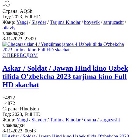
+3
7
+3
7
Страна:
AQSh
Год:
2023, Full HD
Жанр:
Yangi
/
Slayder
/
Tarjima Kinolar
/
boyevik
/
sarguzasht
/
oilaviy
в закладки
8-11-2023, 23:09
С ПЕРЕВОДОМ
Askar / Soldat / Jawan Hind kino Uzbek
tilida O'zbekcha 2023 tarjima kino Full
HD skachat
+48
72
+48
72
Страна:
Hindiston
Год:
2023, Full HD
Жанр:
Yangi
/
Slayder
/
Tarjima Kinolar
/
drama
/
sarguzasht
в закладки
8-11-2023, 00:43