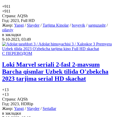
+9
11
+9
11
Страна:
AQSh
Год:
2023, Full HD
Жанр:
Yangi
/
Slayder
/
Tarjima Kinolar
/
boyevik
/
sarguzasht
/
oilaviy
в закладки
9-10-2023, 03:49
С ПЕРЕВОДОМ
Loki Marvel seriali 2-fasl 2-mavsum
Barcha qismlar Uzbek tilida O'zbekcha
2023 tarjima serial HD skachat
+1
3
+1
3
Страна:
AQSh
Год:
2023, HDRip
Жанр:
Yangi
/
Slayder
/
Seriallar
в закладки