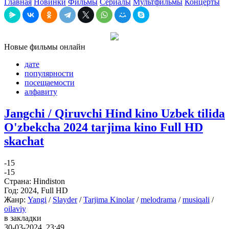
Главная
Новинки
Фильмы
Сериалы
Мультфильмы
Концерты
Новые фильмы
онлайн
дате
популярности
посещаемости
алфавиту
Jangchi / Qiruvchi Hind kino Uzbek tilida
O'zbekcha 2024 tarjima kino Full HD
skachat
-1
5
-1
5
Страна:
Hindiston
Год:
2024, Full HD
Жанр:
Yangi
/
Slayder
/
Tarjima Kinolar
/
melodrama
/
musiqali
/
oilaviy
в закладки
30-03-2024, 23:49