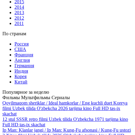
2015
2014
2013
2012
2011
По странам
Россия
США
Франция
Англия
Германия
Индия
Корея
Китай
Популярное за неделю
Фильмы
Мультфильмы
Сериалы
Qoyilmaqom sheriklar / Ideal hamkorlar / Eng kuchli duet Koreya
filmi Uzbek tilida O'zbekcha 2026 tarjima kino Full HD tas-ix
skachat
12 stul SSSR retro filmi Uzbek tilida O'zbekcha 1971 tarjima kino
Full HD tas-ix skachat
Ip Man: Klanlar jangi / Ip Man: Kung-Fu afsonasi / Kung-Fu ustozi