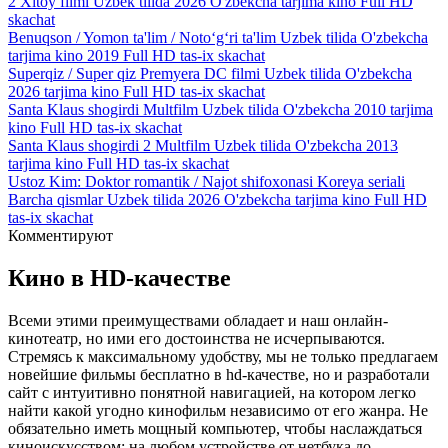
2 Xitoy filmi Uzbek tilida 2026 O'zbekcha tarjima kino Full HD
skachat
Benuqson / Yomon ta'lim / Noto‘g‘ri ta'lim Uzbek tilida O'zbekcha
tarjima kino 2019 Full HD tas-ix skachat
Superqiz / Super qiz Premyera DC filmi Uzbek tilida O'zbekcha
2026 tarjima kino Full HD tas-ix skachat
Santa Klaus shogirdi Multfilm Uzbek tilida O'zbekcha 2010 tarjima
kino Full HD tas-ix skachat
Santa Klaus shogirdi 2 Multfilm Uzbek tilida O'zbekcha 2013
tarjima kino Full HD tas-ix skachat
Ustoz Kim: Doktor romantik / Najot shifoxonasi Koreya seriali
Barcha qismlar Uzbek tilida 2026 O'zbekcha tarjima kino Full HD
tas-ix skachat
Комментируют
Кино
в HD-качестве
Всеми этими преимуществами обладает и наш онлайн-
кинотеатр, но ими его достоинства не исчерпываются.
Стремясь к максимальному удобству, мы не только предлагаем
новейшие фильмы бесплатно в hd-качестве, но и разработали
сайт с интуитивно понятной навигацией, на котором легко
найти какой угодно кинофильм независимо от его жанра. Не
обязательно иметь мощный компьютер, чтобы наслаждаться
киноискусством: на любом устройстве от нетбука до