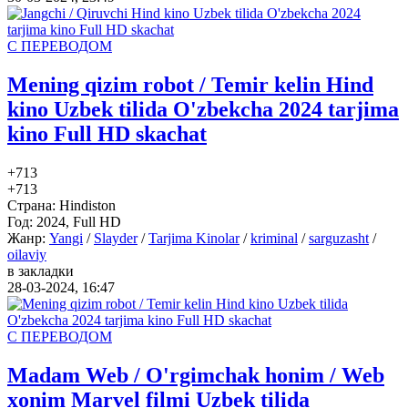
С ПЕРЕВОДОМ
Mening qizim robot / Temir kelin Hind
kino Uzbek tilida O'zbekcha 2024 tarjima
kino Full HD skachat
+7
13
+7
13
Страна:
Hindiston
Год:
2024, Full HD
Жанр:
Yangi
/
Slayder
/
Tarjima Kinolar
/
kriminal
/
sarguzasht
/
oilaviy
в закладки
28-03-2024, 16:47
С ПЕРЕВОДОМ
Madam Web / O'rgimchak honim / Web
xonim Marvel filmi Uzbek tilida