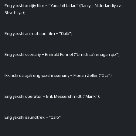
Eng yaxshi xorijiy film – "Yana bittadan" (Daniya, Niderlandiya va
Shvetsiya);
Eng yaxshi animatsion film – "Qalb";
Eng yaxshi ssenariy – Emirald Fennel ("Umidi so‘nmagan qiz");
Ikkinchi darajali eng yaxshi ssenariy – Florian Zeller ("Ota");
Eng yaxshi operator – Erik Messershmidt ("Mank");
Eng yaxshi saundtrek – "Qalb";