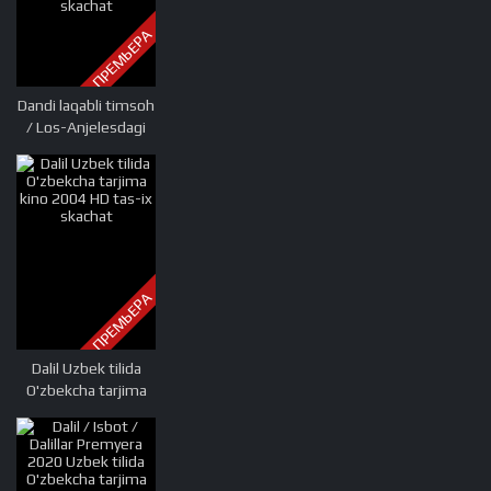
kinolar uzbek tilida
ПРЕМЬЕРА
skachat, tarjima
kinolar saytlari,
7777.uz tarjima
Dandi laqabli timsoh
kinolar, tarjima
/ Los-Anjelesdagi
kinolar skachat, t
timsox Dandi Uzbek
tilida O'zbekcha
tarjima kino 2001
HD tas-ix skachat
ПРЕМЬЕРА
Dalil Uzbek tilida
O'zbekcha tarjima
kino 2004 HD tas-ix
skachat