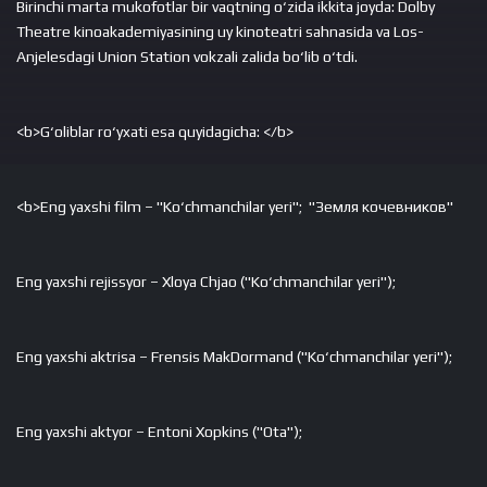
Birinchi marta mukofotlar bir vaqtning o‘zida ikkita joyda: Dolby
Theatre kinoakademiyasining uy kinoteatri sahnasida va Los-
Anjelesdagi Union Station vokzali zalida bo‘lib o‘tdi.
<b>G‘oliblar ro‘yxati esa quyidagicha: </b>
<b>Eng yaxshi film – "Ko‘chmanchilar yeri"; "Земля кочевников"
Eng yaxshi rejissyor – Xloya Chjao ("Ko‘chmanchilar yeri");
Eng yaxshi aktrisa – Frensis MakDormand ("Ko‘chmanchilar yeri");
Eng yaxshi aktyor – Entoni Xopkins ("Ota");