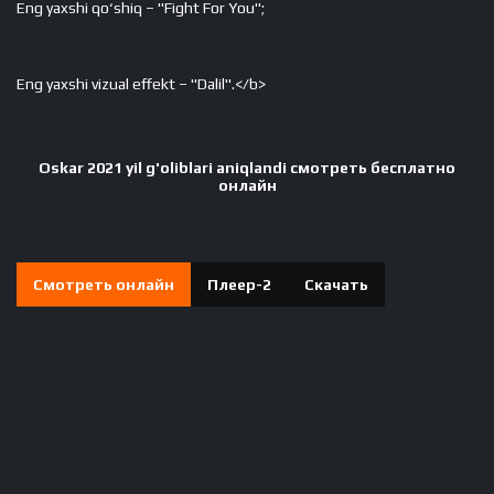
Eng yaxshi qo‘shiq – "Fight For You";
Eng yaxshi vizual effekt – "Dalil".</b>
Oskar 2021 yil g'oliblari aniqlandi смотреть бесплатно
онлайн
Смотреть онлайн
Плеер-2
Скачать