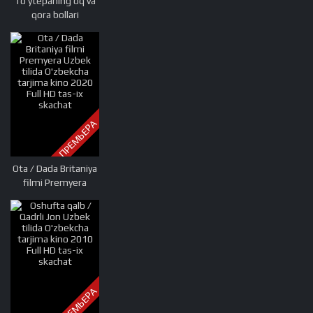
To'ytepaning oq va
qora bollari
(Gobliddin tarjima)
Uzbek tilida
O'zbekcha tarjima
kino 2012 Full HD
tas-ix skachat
ПРЕМЬЕРА
Ota / Dada Britaniya
filmi Premyera
Uzbek tilida
O'zbekcha tarjima
kino 2020 Full HD
tas-ix skachat
ПРЕМЬЕРА