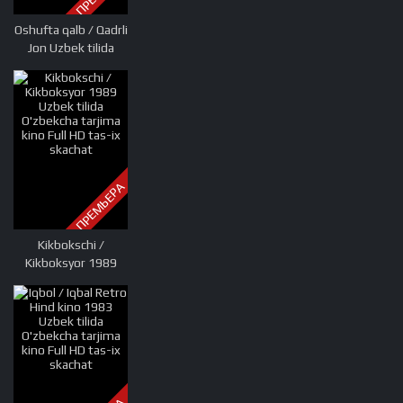
Oshufta qalb / Qadrli
Jon Uzbek tilida
O'zbekcha tarjima
kino 2010 Full HD
tas-ix skachat
ПРЕМЬЕРА
Kikbokschi /
Kikboksyor 1989
Uzbek tilida
O'zbekcha tarjima
kino Full HD tas-ix
skachat