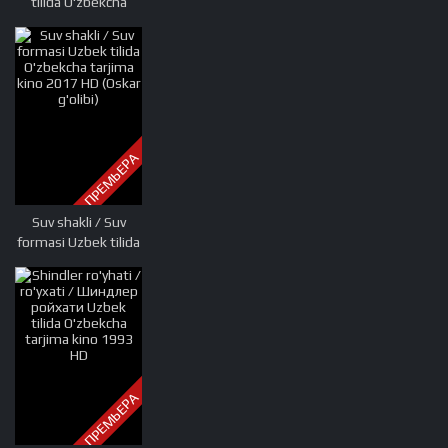
tilida O'zbekcha
tarjima kino 1991
HD tas-ix skachat
ПРЕМЬЕРА
Suv shakli / Suv
formasi Uzbek tilida
O'zbekcha tarjima
kino 2017 HD (Oskar
g'olibi)
ПРЕМЬЕРА