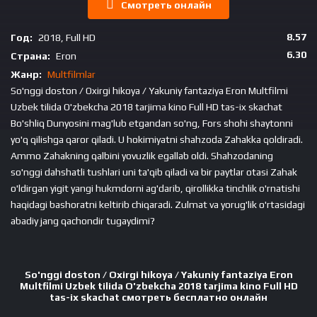
Смотреть онлайн
8.57
Год:
2018, Full HD
6.30
Страна:
Eron
Жанр:
Multfilmlar
So'nggi doston / Oxirgi hikoya / Yakuniy fantaziya Eron Multfilmi
Uzbek tilida O'zbekcha 2018 tarjima kino Full HD tas-ix skachat
Bo'shliq Dunyosini mag'lub etgandan so'ng, Fors shohi shaytonni
yo'q qilishga qaror qiladi. U hokimiyatni shahzoda Zahakka qoldiradi.
Ammo Zahakning qalbini yovuzlik egallab oldi. Shahzodaning
so'nggi dahshatli tushlari uni ta'qib qiladi va bir paytlar otasi Zahak
o'ldirgan yigit yangi hukmdorni ag'darib, qirollikka tinchlik o'rnatishi
haqidagi bashoratni keltirib chiqaradi. Zulmat va yorug'lik o'rtasidagi
abadiy jang qachondir tugaydimi?
So'nggi doston / Oxirgi hikoya / Yakuniy fantaziya Eron
Multfilmi Uzbek tilida O'zbekcha 2018 tarjima kino Full HD
tas-ix skachat смотреть бесплатно онлайн