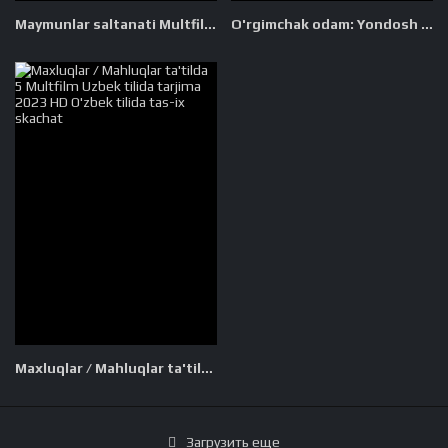
Maymunlar saltanati Multfilm Uzbek tilida tarjima 1999 Full HD O'zbek tilida tas-ix skachat
O'rgimchak odam: Yondosh olamlar 3 Multfilm Uzbek tilida 2025 O'zbekcha tarjima kino Full HD skachat
Maxluqlar / Mahluqlar ta'tilda 5 Multfilm Uzbek tilida tarjima 2023 HD O'zbek tilida tas-ix skachat
Загрузить еще