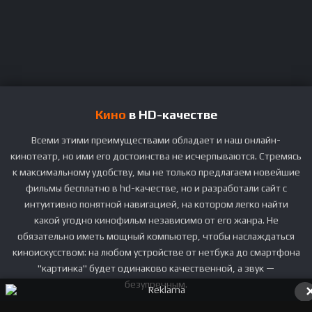
Кино
в HD-качестве
Всеми этими преимуществами обладает и наш онлайн-
кинотеатр, но ими его достоинства не исчерпываются. Стремясь
к максимальному удобству, мы не только предлагаем новейшие
фильмы бесплатно в hd-качестве, но и разработали сайт с
интуитивно понятной навигацией, на котором легко найти
какой угодно кинофильм независимо от его жанра. Не
обязательно иметь мощный компьютер, чтобы наслаждаться
киноискусством: на любом устройстве от нетбука до смартфона
"картинка" будет одинаково качественной, а звук —
безупречным.
Каждый день мы обновляем видеотеку, тщательно выбирая из