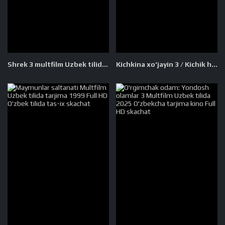
Shrek 3 multfilm Uzbek tilida 2007 O'zbek tarjima tas-ix skachat
Kichkina xo'jayin 3 / Kichik ho'jayin 3 Premyera Multfilm Uzbek tilida tarjima 2025 HD O'zbek tilida HD tas-ix skachat