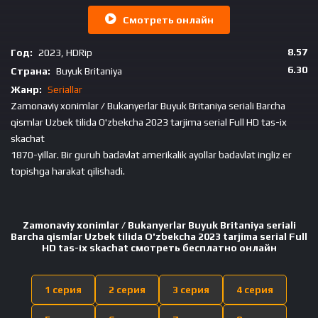
Смотреть онлайн
8.57
Год:
2023, HDRip
6.30
Страна:
Buyuk Britaniya
Жанр:
Seriallar
Zamonaviy xonimlar / Bukanyerlar Buyuk Britaniya seriali Barcha
qismlar Uzbek tilida O'zbekcha 2023 tarjima serial Full HD tas-ix
skachat
1870-yillar. Bir guruh badavlat amerikalik ayollar badavlat ingliz er
topishga harakat qilishadi.
Zamonaviy xonimlar / Bukanyerlar Buyuk Britaniya seriali
Barcha qismlar Uzbek tilida O'zbekcha 2023 tarjima serial Full
HD tas-ix skachat смотреть бесплатно онлайн
1 серия
2 серия
3 серия
4 серия