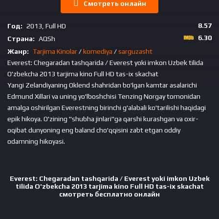
Смотреть онлайн
8.57
Год:
2013, Full HD
6.30
Страна:
AQSh
Жанр:
Tarjima Kinolar
/
komediya
/
sarguzasht
Everest: Chegaradan tashqarida / Everest yoki imkon Uzbek tilida
O'zbekcha 2013 tarjima kino Full HD tas-ix skachat
Yangi Zelandiyaning Oklend shahridan bo'lgan kamtar asalarichi
Edmund Xillari va uning yo'lboshchisi Tenzing Norgay tomonidan
amalga oshirilgan Everestning birinchi g'alabali ko'tarilishi haqidagi
epik hikoya. O'zining "shubha jinlari"ga qarshi kurashgan va oxir-
oqibat dunyoning eng baland cho'qqisini zabt etgan oddiy
odamning hikoyasi.
Everest: Chegaradan tashqarida / Everest yoki imkon Uzbek
tilida O'zbekcha 2013 tarjima kino Full HD tas-ix skachat
смотреть бесплатно онлайн