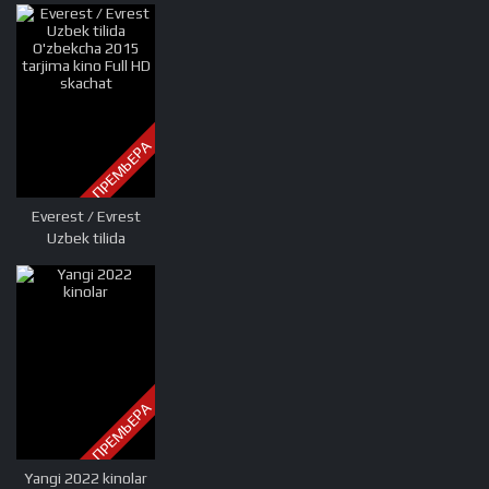
tarjima kinolar tilida
tilida 2024, uzbek
tilida tarjima 2024,
kino tarjima 2024,
uzbek tarjima
kinolar 2024, tarjima
ПРЕМЬЕРА
kinolar 2024 uzbek
tilida, tarjima kinolar
2024 o zbek, tarjima
Everest / Evrest
kinolar 2024
Uzbek tilida
O'zbekcha 2015
tarjima kino Full HD
skachat
ПРЕМЬЕРА
Yangi 2022 kinolar