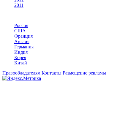
2011
По странам
Россия
США
Франция
Англия
Германия
Индия
Корея
Китай
Правообладателям
Контакты
Размещение рекламы