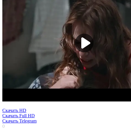
Скачать HD
Скачать Full HD
Скачать Telegram
0
0