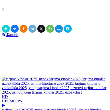
0
0
в закладки
Выключить свет
Рассказать друзьям!
Жалоба
Данный релиз содержит рекламу, вшитую непосредственно в
фильм! Это значит, что он может содержать движущийся по
экрану рекламный текст и голосовые вставки, громко
звучащие в самые неподходящие моменты.
К данной рекламе мы не имеем никакого отношения и мы
обязательно обновим данный релиз, когда он появится без
рекламы!
Рекомендуем
посмотреть
HD
ПРЕМЬЕРА
tarjima kinolar 2025, uzbek tarjima kinolar 2025, tarjima kinolar