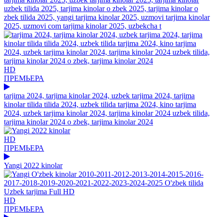
uzbek tilida 2025, tarjima kinolar o zbek 2025, tarjima kinolar o
zbek tilida 2025, yangi tarjima kinolar 2025, uzmovi tarjima kinolar
2025, uzmovi com tarjima kinolar 2025, uzbekcha t
HD
ПРЕМЬЕРА
tarjima 2024, tarjima kinolar 2024, uzbek tarjima 2024, tarjima
kinolar tilida tilida 2024, uzbek tilida tarjima 2024, kino tarjima
2024, uzbek tarjima kinolar 2024, tarjima kinolar 2024 uzbek tilida,
tarjima kinolar 2024 o zbek, tarjima kinolar 2024
HD
ПРЕМЬЕРА
Yangi 2022 kinolar
HD
ПРЕМЬЕРА