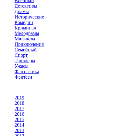
Военный
Детективы
Драмы
Исторические
Комедии
Криминал
Мелодрамы
Мюзиклы
Приключения
Семейный
Спорт
Триллеры
Ужасы
Фантастика
Фэнтези
По году
2019
2018
2017
2016
2015
2014
2013
2012