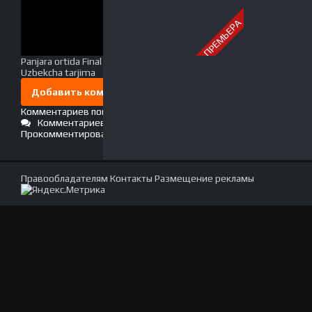
ПРЕМЬЕРА
Panjara ortida Final so'ngi qism O'zbek tilida 2009
Uzbekcha tarjima
Добавить комментарий
Комментариев пока нет. Стань первым!
Комментариев (0)
Прокомментировать
Правообладателям
Контакты
Размещение рекламы