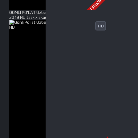
ПРЕМЬЕРА
QONLI PO'LAT Uzbek tilida O'zbekcha tarjima kino
2019 HD tas-ix skachat
HD