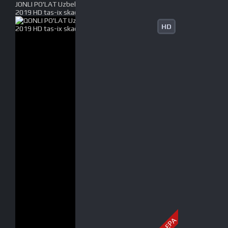
JONLI PO'LAT Uzbek tilida O'zbekcha tarjima kino
2019 HD tas-ix skachat
HD