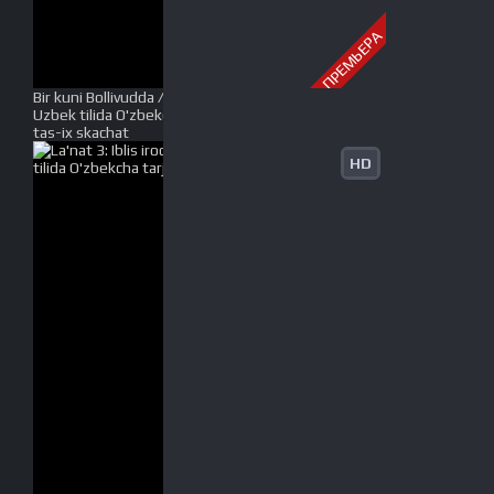
ПРЕМЬЕРА
Bir kuni Bollivudda / AK vs AK Premyera Hind kino
Uzbek tilida O'zbekcha tarjima kino 2021 Full HD
tas-ix skachat
HD