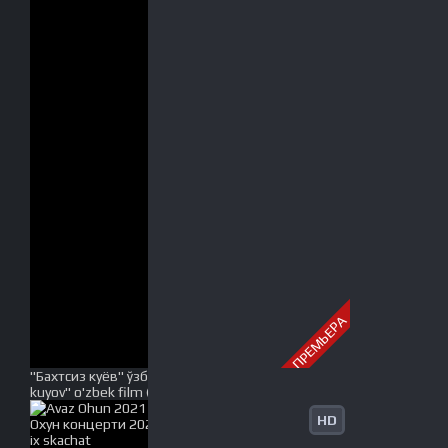
ПРЕМЬЕРА
"Бахтсиз куёв" ўзбек филм (2021 йил) | "Baxtsiz
kuyov" o'zbek film (2021 yil) Full HD tas-ix skachat
HD