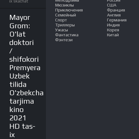
Мелодрамы
Россия
ix skachat
Мюзиклы
США
Приключения
Франция
Семейный
Англия
Mayor
Спорт
Германия
Grom:
Триллеры
Индия
Ужасы
Корея
O'lat
Фантастика
Китай
Фэнтези
doktori
/
shifokori
Premyera
Uzbek
tilida
O'zbekcha
tarjima
kino
2021
HD tas-
ix