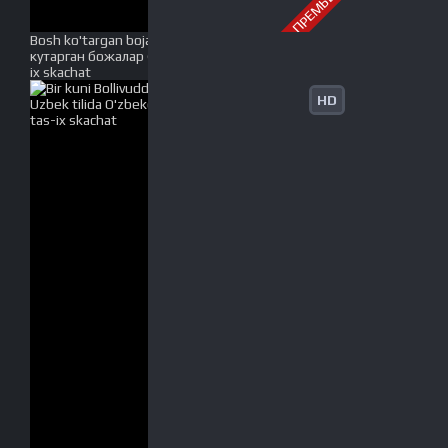
ПРЕМЬЕРА
Bosh ko'targan bojalar (O'zbek film) 2021 | Бош
кутарган божалар (Узбек фильм) 2021 Full HD tas-
ix skachat
HD