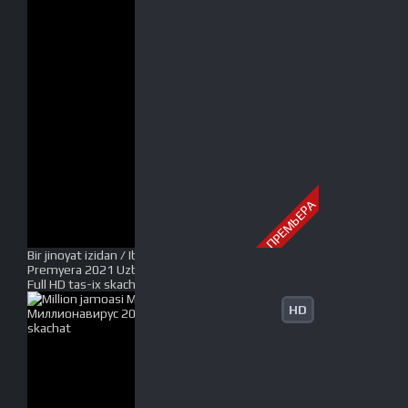
ПРЕМЬЕРА
Bir jinoyat izidan / Iblis izidan / Adolat yo'lida
Premyera 2021 Uzbek tilida O'zbekcha tarjima kino
Full HD tas-ix skachat
HD