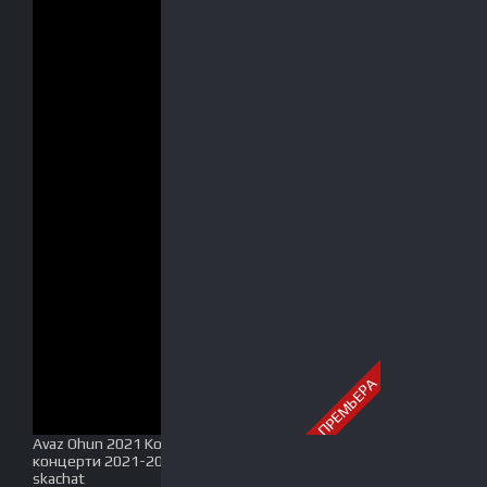
ПРЕМЬЕРА
Avaz Ohun 2021 Konserti Bayram soni / Аваз Охун
концерти 2021-2022-2023 to'liq Full HD tas-ix
skachat