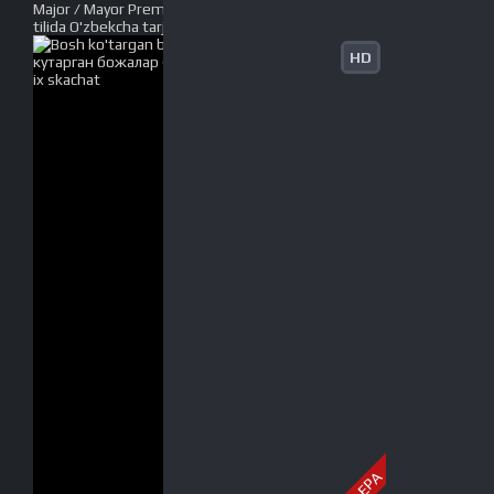
Major / Mayor Premyera 2021 Rossiya filmi Uzbek
tilida O'zbekcha tarjima kino Full HD tas-ix skachat
HD