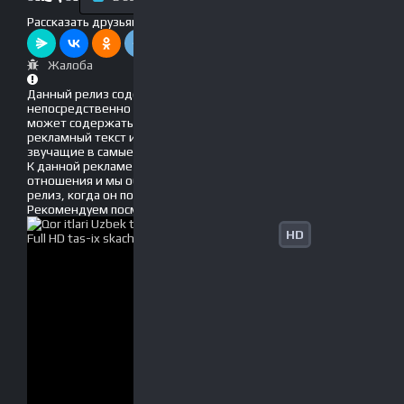
Рассказать друзьям!
Жалоба
Данный релиз содержит рекламу, вшитую
непосредственно в фильм! Это значит, что он
может содержать движущийся по экрану
рекламный текст и голосовые вставки, громко
звучащие в самые неподходящие моменты.
К данной рекламе мы не имеем никакого
отношения и мы обязательно обновим данный
релиз, когда он появится без рекламы!
Рекомендуем
посмотреть
HD