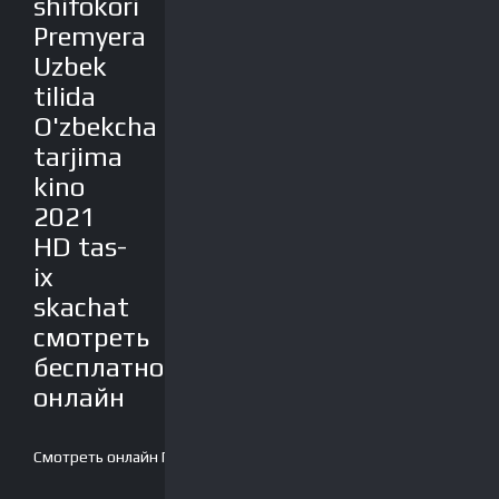
shifokori
Premyera
Uzbek
tilida
O'zbekcha
tarjima
kino
2021
HD tas-
ix
skachat
смотреть
бесплатно
онлайн
Смотреть онлайн
Плеер-2
Скачать