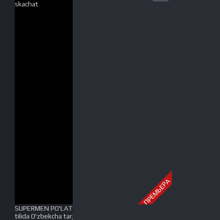
ПРЕМЬЕРА
SUPERMEN PO'LAT ODAM YUQORI SIFATDA Uzbek
tilida O'zbekcha tarjima kino 2019 HD tas-ix skachat