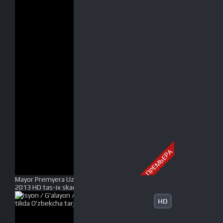
ПРЕМЬЕРА
Mayor Premyera Uzbek tilida O'zbekcha tarjima kino
2013 HD tas-ix skachat
HD