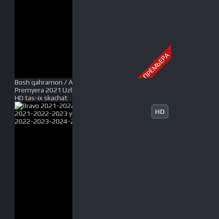
ПРЕМЬЕРА
Bosh qahramon / Asosiy qaxramon / Erkin yigit
Premyera 2021 Uzbek tilida O'zbekcha tarjima kino
HD tas-ix skachat
HD