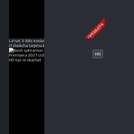
ПРЕМЬЕРА
La'nat 3: Iblis irodasi Premyera Ujas kino Uzbek tilida
O'zbekcha tarjima kino 2021 HD tas-ix skachat
HD