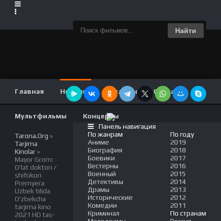
Найти
Главная
Новинки
Фильмы
Сериалы
Мультфильмы
Концерты
Панель навигация
По жанрам
По году
Tarona.Org
»
Аниме
2019
Tarjima
Биография
2018
Kinolar
»
Боевики
2017
Mayor Grom:
Вестерны
2016
O'lat doktori /
Военный
2015
shifokori
Детективы
2014
Premyera
Драмы
2013
Uzbek tilida
Исторические
2012
O'zbekcha
Комедии
2011
tarjima kino
Криминал
По странам
2021 HD tas-