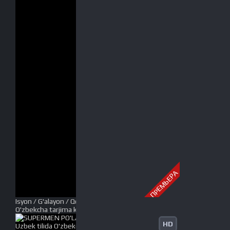
ПРЕМЬЕРА
Isyon / G'alayon / Qo'zg'olon Premyera Uzbek tilida
O'zbekcha tarjima kino 2017 HD tas-ix skachat
HD