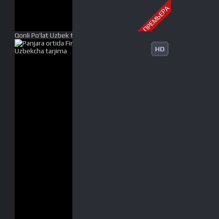
ПРЕМЬЕРА
Qonli Po'lat Uzbek tilida O'zbekcha tarjima 2017 HD
HD