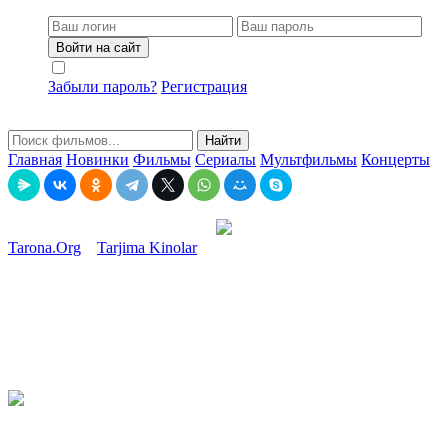
Войти на сайт
Не запоминать меня
Забыли пароль?
Регистрация
Найти
Главная
Новинки
Фильмы
Сериалы
Мультфильмы
Концерты
Tarona.Org
»
Tarjima Kinolar
» 100 million talvasasi / Yuz million
vasvasasi Hind kino Uzbek tilida O'zbekcha tarjima kino 2007 HD
100 million talvasasi / Yuz million vasvasasi Hind kino Uzbek
tilida O'zbekcha tarjima kino 2007 HD
25-02-2021, 15:27
Смотреть онлайн