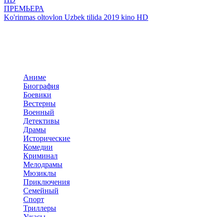
ПРЕМЬЕРА
Ko'rinmas oltovlon Uzbek tilida 2019 kino HD
Добавить комментарий
Комментариев пока нет. Стань первым!
Комментариев (0)
Прокомментировать
Панель навигация
По жанрам
Аниме
Биография
Боевики
Вестерны
Военный
Детективы
Драмы
Исторические
Комедии
Криминал
Мелодрамы
Мюзиклы
Приключения
Семейный
Спорт
Триллеры
Ужасы