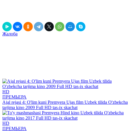
+1
1
в закладки
Выключить свет
Рассказать друзьям!
Жалоба
Данный релиз содержит рекламу, вшитую непосредственно в
фильм! Это значит, что он может содержать движущийся по
экрану рекламный текст и голосовые вставки, громко
звучащие в самые неподходящие моменты.
К данной рекламе мы не имеем никакого отношения и мы
обязательно обновим данный релиз, когда он появится без
рекламы!
Рекомендуем
посмотреть
HD
ПРЕМЬЕРА
Ajal rejasi 4: O'lim kuni Premyera Ujas film Uzbek tilida O'zbekcha
tarjima kino 2009 Full HD tas-ix skachat
HD
ПРЕМЬЕРА