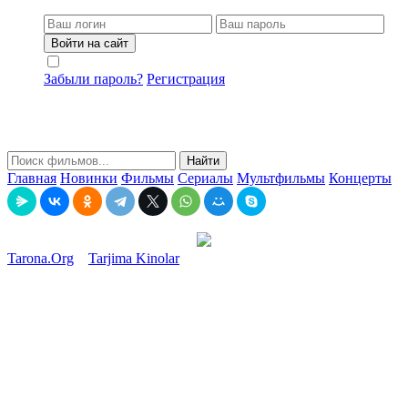
Войти на сайт
Не запоминать меня
Забыли пароль?
Регистрация
Найти
Главная
Новинки
Фильмы
Сериалы
Мультфильмы
Концерты
Tarona.Org
»
Tarjima Kinolar
» Онлайн ТВ / Onlayn TV / Futbol
tv jonli efir, Futbol TV - Прямой эфир Tas-ix Онлайн Tv
Смотреть онлайн, Futbol TV » Онлайн ТВ и Радио в TAS-IX! -
ZTV.
Онлайн ТВ / Onlayn TV / Futbol tv jonli efir, Futbol TV -
Прямой эфир Tas-ix Онлайн Tv Смотреть онлайн, Futbol
TV » Онлайн ТВ и Радио в TAS-IX! - ZTV.