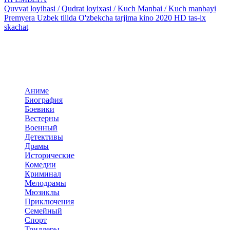
Quvvat loyihasi / Qudrat loyixasi / Kuch Manbai / Kuch manbayi
Premyera Uzbek tilida O'zbekcha tarjima kino 2020 HD tas-ix
skachat
Добавить комментарий
Комментариев пока нет. Стань первым!
Комментариев (0)
Прокомментировать
Панель навигация
По жанрам
Аниме
Биография
Боевики
Вестерны
Военный
Детективы
Драмы
Исторические
Комедии
Криминал
Мелодрамы
Мюзиклы
Приключения
Семейный
Спорт
Триллеры