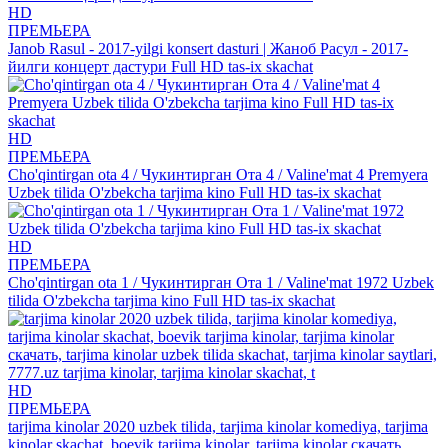
HD
ПРЕМЬЕРА
Janob Rasul - 2017-yilgi konsert dasturi | Жаноб Расул - 2017-
йилги концерт дастури Full HD tas-ix skachat
HD
ПРЕМЬЕРА
Cho'qintirgan ota 4 / Чукинтирган Ота 4 / Valine'mat 4 Premyera
Uzbek tilida O'zbekcha tarjima kino Full HD tas-ix skachat
HD
ПРЕМЬЕРА
Cho'qintirgan ota 1 / Чукинтирган Ота 1 / Valine'mat 1972 Uzbek
tilida O'zbekcha tarjima kino Full HD tas-ix skachat
HD
ПРЕМЬЕРА
tarjima kinolar 2020 uzbek tilida, tarjima kinolar komediya, tarjima
kinolar skachat, boevik tarjima kinolar, tarjima kinolar скачать,