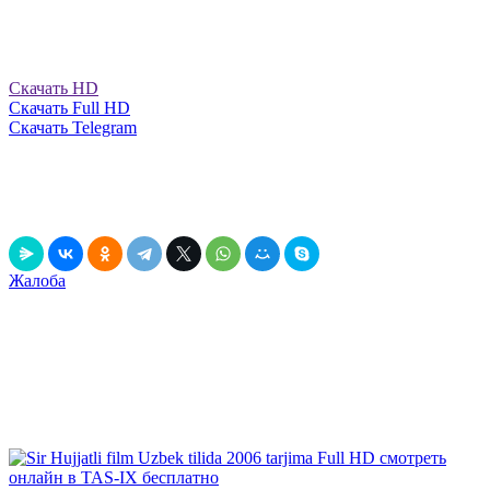
Скачать HD
Скачать Full HD
Скачать Telegram
0
0
0
0
в закладки
Выключить свет
Рассказать друзьям!
Жалоба
Данный релиз содержит рекламу, вшитую непосредственно в
фильм! Это значит, что он может содержать движущийся по
экрану рекламный текст и голосовые вставки, громко
звучащие в самые неподходящие моменты.
К данной рекламе мы не имеем никакого отношения и мы
обязательно обновим данный релиз, когда он появится без
рекламы!
Рекомендуем
посмотреть