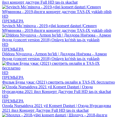
йил концерт дастури Full HD tas-ix skachat
HD
ПРЕМЬЕРА
Sevinch Mo`minova - 2019-yilgi konsert dasturi |Севинч
Мўминова - 2019-йилги концерт дастури TAS-IX yuklab olish
HD
ПРЕМЬЕРА
Dildora Niyozova - Armon bo'ldi | Дилдора Ниёзова - Армон
булди (concert version 2018) Onlayn ko'rish tas-ix yuklash
HD
ПРЕМЬЕРА
Фильм Буны ужас (2021) смотреть онлайн в TAS-IX бесплатно
HD
ПРЕМЬЕРА
Ozoda Nursaidova 2021 yil Konsert Dasturi | Озода Нурсаидова
2021 йил Концерт Дастури Full HD tas-ix skachat