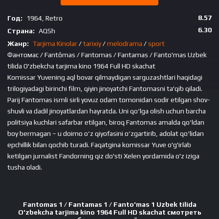
8.57
Год:
1964, Retro
6.30
Страна:
AQSh
Жанр:
Tarjima Kinolar
/
tarixiy
/
melodrama
/
sport
Фантомас / Fantômas / Fantomas / Fantamas / Fanto'mas Uzbek
tilida O'zbekcha tarjima kino 1964 Full HD skachat
Komissar Yuvening aql bovar qilmaydigan sarguzashtlari haqidagi
trilogiyadagi birinchi film, qiyin jinoyatchi Fantomasni ta'qib qiladi.
Parij Fantomas ismli sirli yovuz odam tomonidan sodir etilgan shov-
shuvli va dadil jinoyatlardan hayratda. Uni qo‘lga olish uchun barcha
politsiya kuchlari safarbar etilgan, biroq Fantomas amalda qo‘ldan
boy bermagan – u doimo o‘z qiyofasini o‘zgartirib, adolat qo‘lidan
epchillik bilan qochib turadi. Faqatgina komissar Yuve o'g'irlab
ketilgan jurnalist Fandorning qiz do'sti Xelen yordamida o'z iziga
tusha oladi.
Fantomas 1 / Fantamas 1 / Fanto'mas 1 Uzbek tilida
O'zbekcha tarjima kino 1964 Full HD skachat смотреть