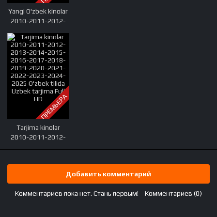
Yangi O'zbek kinolar
2010-2011-2012-
2013-2014-2015-
2016-2017-2018-
2019-2020-2021-
2022-2023-2024-
2025 O'zbek tilida
Uzbek tarjima Full
HD
ПРЕМЬЕРА
Tarjima kinolar
2010-2011-2012-
2013-2014-2015-
2016-2017-2018-
2019-2020-2021-
Добавить комментарий
2022-2023-2024-
2025 O'zbek tilida
Комментариев пока нет. Стань первым!
Комментариев (0)
Uzbek tarjima Full
HD