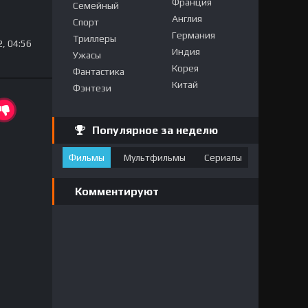
Франция
Семейный
Англия
Спорт
Германия
Триллеры
, 04:56
Индия
Ужасы
Корея
Фантастика
Китай
Фэнтези
Популярное за неделю
Фильмы
Мультфильмы
Сериалы
Комментируют