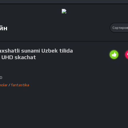
йн
xshatli sunami Uzbek tilida
a UHD skachat
HD
nolar
/
fantastika