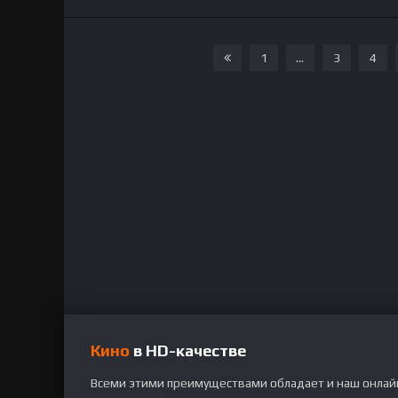
1
...
3
4
Кино
в HD-качестве
Всеми этими преимуществами обладает и наш онлайн-