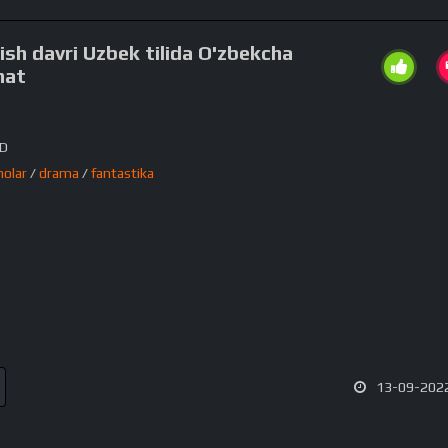
lish davri Uzbek tilida O'zbekcha
hat
HD
nolar
/
drama
/
fantastika
13-09-2022