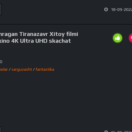
18-09-2022
ragan Tiranazavr Xitoy filmi
 kino 4K Ultra UHD skachat
HD
nolar
/
sarguzasht
/
fantastika