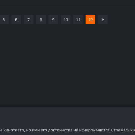
5
6
7
8
9
10
11
12
кинотеатр, но ими его достоинства не исчерпываются. Стремясь к 