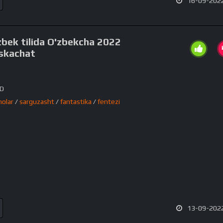
16-09-2022
zbek tilida O'zbekcha 2022
 skachat
HD
nolar
/
sarguzasht
/
fantastika
/
fentezi
13-09-2022