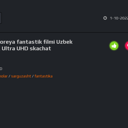
1-10-2022
Koreya fantastik filmi Uzbek
K Ultra UHD skachat
HD
nolar
/
sarguzasht
/
fantastika