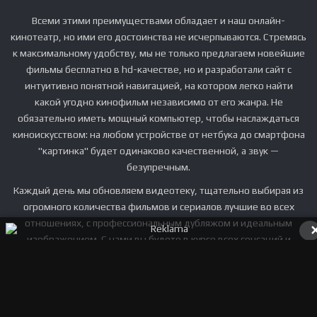
Всеми этими преимуществами обладает и наш онлайн-
кинотеатр, но ими его достоинства не исчерпываются. Стремясь
к максимальному удобству, мы не только предлагаем новейшие
фильмы бесплатно в hd-качестве, но и разработали сайт с
интуитивно понятной навигацией, на котором легко найти
какой угодно кинофильм независимо от его жанра. Не
обязательно иметь мощный компьютер, чтобы наслаждаться
киноискусством: на любом устройстве от нетбука до смартфона
"картинка" будет одинаково качественной, а звук —
безупречным.
Каждый день мы обновляем видеотеку, тщательно выбирая из
огромного количества фильмов и сериалов лучшие во всех
отношениях, с профессиональным дубляжом и идеальным
изображением. С нами вы будете в курсе всех сенсаций и
увидите получившие премии фильмы до выхода их в широкий
прокат тогда, когда вам захочется, в уютной обстановке и без
затрат.