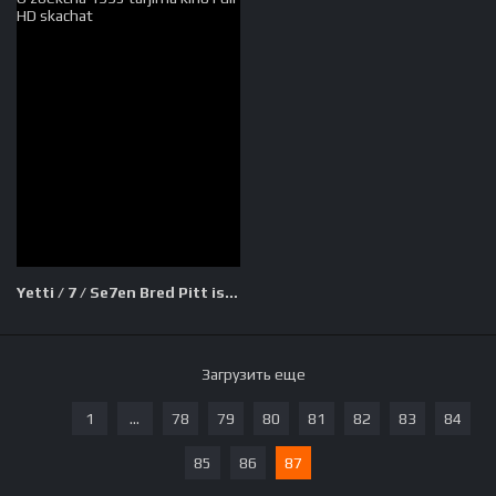
Yetti / 7 / Se7en Bred Pitt ishtirokida Uzbek tilida O'zbekcha 1995 tarjima kino Full HD skachat
Загрузить еще
1
...
78
79
80
81
82
83
84
85
86
87