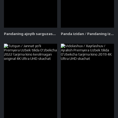
Pandaning ajoyib sarguzashtlari Xorij kinosi Uzbek tilida O'zbekcha 1995 tarjima kino Full HD ko'rish
Panda izidan / Pandaning izi Xitoy filmi Uzbek tilida O'zbekcha tarjima kino 2009 Full HD skachat