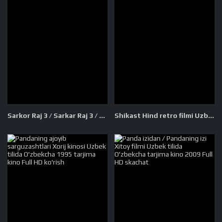
Sarkor Raj 3 / Sarkar Raj 3 / Саркар Радж 3 Hind kino Uzbek tilida O'zbekcha 2017 tarjima kino 4K Ultra UHD skachat
Shikast Hind retro filmi Uzbek tilida O'zbekcha 1953 tarjima kino SD skachat