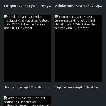
Tutqun / Jannat yo'li Premyera Uzbek tilida O'zbekcha 2022 tarjima kino kesilmagan original 4K Ultra UHD skachat
Vidolashuv / Xayrlashuv / Ajralish Premyera Uzbek tilida O'zbekcha tarjima kino 2019 4K Ultra UHD skachat
Orzular ohangi / Orzular musiqasi Hind klassikasi Uzbek tilida 1977 O'zbekcha tarjima kino Full HD skachat
Taptortmas yigit / Dehli tomonlarda Hind retro filmi Uzbek tilida 1956 O'zbekcha tarjima kino SD skachat