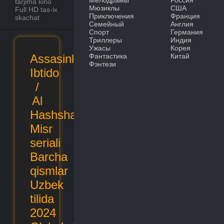
Мелодрамы
Россия
tarjima kino
Мюзиклы
США
Full HD tas-ix
Приключения
Франция
skachat
Семейный
Англия
Спорт
Германия
Триллеры
Индия
Ужасы
Корея
Assasinlar:
Фантастика
Китай
Фэнтези
Ibtido
/
Al
Hashshashin
Misr
seriali
Barcha
qismlar
Uzbek
tilida
2024