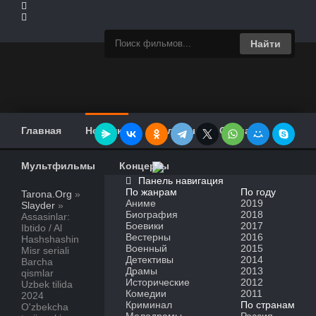
Найти
Главная
Новинки
Фильмы
Сериалы
Мультфильмы
Концерты
Панель навигация
По жанрам
По году
Tarona.Org
»
Аниме
2019
Slayder
»
Биография
2018
Assasinlar:
Боевики
2017
Ibtido / Al
Вестерны
2016
Hashshashin
Военный
2015
Misr seriali
Детективы
2014
Barcha
Драмы
2013
qismlar
Исторические
2012
Uzbek tilida
Комедии
2011
2024
Криминал
По странам
O'zbekcha