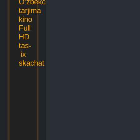
O'zbekcha
tarjima
kino
Full
HD
tas-
ix
skachat