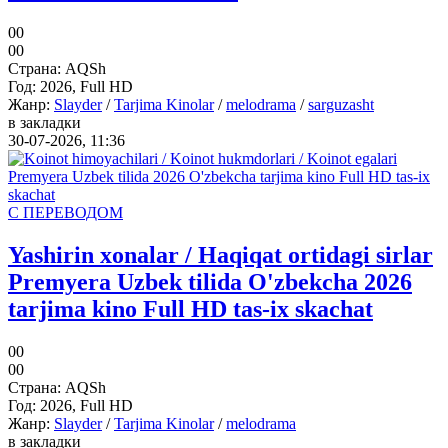
0
0
0
0
Страна:
AQSh
Год:
2026, Full HD
Жанр:
Slayder
/
Tarjima Kinolar
/
melodrama
/
sarguzasht
в закладки
30-07-2026, 11:36
С ПЕРЕВОДОМ
Yashirin xonalar / Haqiqat ortidagi sirlar
Premyera Uzbek tilida O'zbekcha 2026
tarjima kino Full HD tas-ix skachat
0
0
0
0
Страна:
AQSh
Год:
2026, Full HD
Жанр:
Slayder
/
Tarjima Kinolar
/
melodrama
в закладки