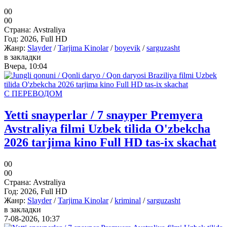
0
0
0
0
Страна:
Avstraliya
Год:
2026, Full HD
Жанр:
Slayder
/
Tarjima Kinolar
/
boyevik
/
sarguzasht
в закладки
Вчера, 10:04
С ПЕРЕВОДОМ
Yetti snayperlar / 7 snayper Premyera
Avstraliya filmi Uzbek tilida O'zbekcha
2026 tarjima kino Full HD tas-ix skachat
0
0
0
0
Страна:
Avstraliya
Год:
2026, Full HD
Жанр:
Slayder
/
Tarjima Kinolar
/
kriminal
/
sarguzasht
в закладки
7-08-2026, 10:37