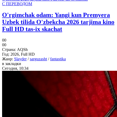
С ПЕРЕВОДОМ
O'rgimchak odam: Yangi kun Premyera
Uzbek tilida O'zbekcha 2026 tarjima kino
Full HD tas-ix skachat
0
0
0
0
Страна:
AQSh
Год:
2026, Full HD
Жанр:
Slayder
/
sarguzasht
/
fantastika
в закладки
Сегодня, 10:34