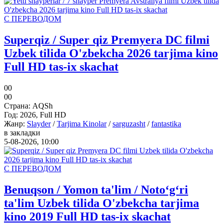
С ПЕРЕВОДОМ
Superqiz / Super qiz Premyera DC filmi
Uzbek tilida O'zbekcha 2026 tarjima kino
Full HD tas-ix skachat
0
0
0
0
Страна:
AQSh
Год:
2026, Full HD
Жанр:
Slayder
/
Tarjima Kinolar
/
sarguzasht
/
fantastika
в закладки
5-08-2026, 10:00
С ПЕРЕВОДОМ
Benuqson / Yomon ta'lim / Noto‘g‘ri
ta'lim Uzbek tilida O'zbekcha tarjima
kino 2019 Full HD tas-ix skachat