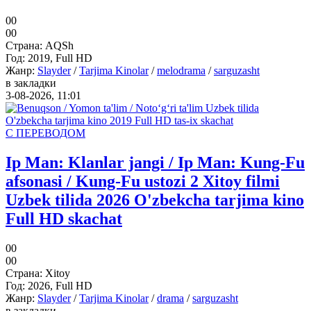
0
0
0
0
Страна:
AQSh
Год:
2019, Full HD
Жанр:
Slayder
/
Tarjima Kinolar
/
melodrama
/
sarguzasht
в закладки
3-08-2026, 11:01
С ПЕРЕВОДОМ
Ip Man: Klanlar jangi / Ip Man: Kung-Fu
afsonasi / Kung-Fu ustozi 2 Xitoy filmi
Uzbek tilida 2026 O'zbekcha tarjima kino
Full HD skachat
0
0
0
0
Страна:
Xitoy
Год:
2026, Full HD
Жанр:
Slayder
/
Tarjima Kinolar
/
drama
/
sarguzasht
в закладки