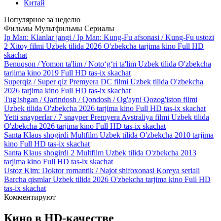
Китай
Популярное за неделю
Фильмы
Мультфильмы
Сериалы
Ip Man: Klanlar jangi / Ip Man: Kung-Fu afsonasi / Kung-Fu ustozi
2 Xitoy filmi Uzbek tilida 2026 O'zbekcha tarjima kino Full HD
skachat
Benuqson / Yomon ta'lim / Noto‘g‘ri ta'lim Uzbek tilida O'zbekcha
tarjima kino 2019 Full HD tas-ix skachat
Superqiz / Super qiz Premyera DC filmi Uzbek tilida O'zbekcha
2026 tarjima kino Full HD tas-ix skachat
Tug'ishgan / Qarindosh / Qondosh / Og'ayni Qozog'iston filmi
Uzbek tilida O'zbekcha 2026 tarjima kino Full HD tas-ix skachat
Yetti snayperlar / 7 snayper Premyera Avstraliya filmi Uzbek tilida
O'zbekcha 2026 tarjima kino Full HD tas-ix skachat
Santa Klaus shogirdi Multfilm Uzbek tilida O'zbekcha 2010 tarjima
kino Full HD tas-ix skachat
Santa Klaus shogirdi 2 Multfilm Uzbek tilida O'zbekcha 2013
tarjima kino Full HD tas-ix skachat
Ustoz Kim: Doktor romantik / Najot shifoxonasi Koreya seriali
Barcha qismlar Uzbek tilida 2026 O'zbekcha tarjima kino Full HD
tas-ix skachat
Комментируют
Кино
в HD-качестве