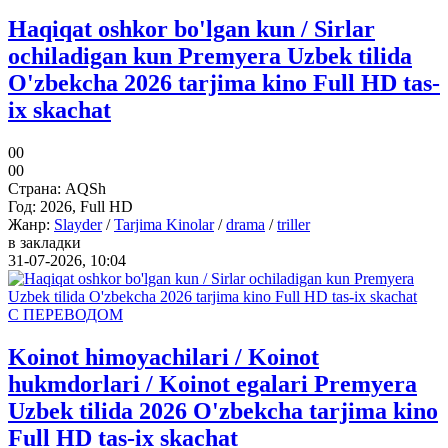
Haqiqat oshkor bo'lgan kun / Sirlar
ochiladigan kun Premyera Uzbek tilida
O'zbekcha 2026 tarjima kino Full HD tas-
ix skachat
0
0
0
0
Страна:
AQSh
Год:
2026, Full HD
Жанр:
Slayder
/
Tarjima Kinolar
/
drama
/
triller
в закладки
31-07-2026, 10:04
С ПЕРЕВОДОМ
Koinot himoyachilari / Koinot
hukmdorlari / Koinot egalari Premyera
Uzbek tilida 2026 O'zbekcha tarjima kino
Full HD tas-ix skachat