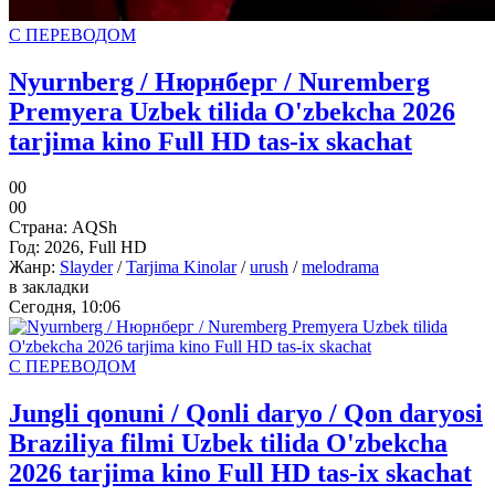
С ПЕРЕВОДОМ
Nyurnberg / Нюрнберг / Nuremberg
Premyera Uzbek tilida O'zbekcha 2026
tarjima kino Full HD tas-ix skachat
0
0
0
0
Страна:
AQSh
Год:
2026, Full HD
Жанр:
Slayder
/
Tarjima Kinolar
/
urush
/
melodrama
в закладки
Сегодня, 10:06
С ПЕРЕВОДОМ
Jungli qonuni / Qonli daryo / Qon daryosi
Braziliya filmi Uzbek tilida O'zbekcha
2026 tarjima kino Full HD tas-ix skachat