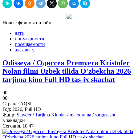
Новые фильмы
онлайн
дате
популярности
посещаемости
алфавиту
Odisseya / Одиссея Premyera Kristofer
Nolan filmi Uzbek tilida O'zbekcha 2026
tarjima kino Full HD tas-ix skachat
0
0
0
0
Страна:
AQSh
Год:
2026, Full HD
Жанр:
Slayder
/
Tarjima Kinolar
/
melodrama
/
sarguzasht
в закладки
Сегодня, 10:47