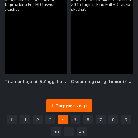
Titanlar hujumi: So'nggi hujum Yaponiya Anime Multfilmi Uzbek tilida O'zbekcha 2024 tarjima kino Full HD tas-ix skachat
Okeanning narigi tomoni / Ummonning narigi tarafi Multfilm Uzbek tilida O'zbekcha 2016 tarjima kino Full HD tas-ix skachat
Загрузить еще
1
2
3
4
5
6
7
8
9
10
...
49