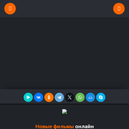
Новые фильмы
онлайн