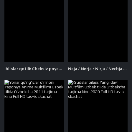
Iblislar qotili: Cheksiz poyezd Anime Multfilm Uzbek tilida O'zbekcha 2020 tarjima kino Full HD tas-ix skachat
Neja / Nerja / Nirja / Nechja Xitoy Multfilm Uzbek tilida O'zbekcha tarjima kino 2019 Full HD tas-ix skachat