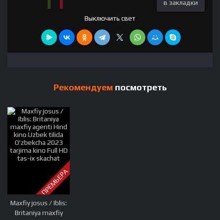
в закладки
Выключить свет
Рекомендуем
посмотреть
ПРЕМЬЕРА
Maxfiy josus / Iblis:
Britaniya maxfiy