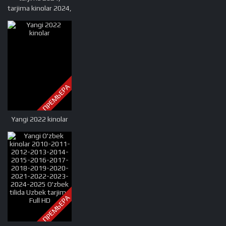
tarjima kinolar 2024,
uzbekcha t
uzbek tarjima 2024,
tarjima kinolar tilida
tilida 2024, uzbek
tilida tarjima 2024,
kino tarjima 2024,
uzbek tarjima
kinolar 2024, tarjima
ПРЕМЬЕРА
kinolar 2024 uzbek
tilida, tarjima kinolar
2024 o zbek, tarjima
Yangi 2022 kinolar
kinolar 2024
ПРЕМЬЕРА