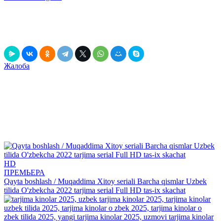
0
0
0
0
в закладки
Выключить свет
Рассказать друзьям!
Жалоба
Данный релиз содержит рекламу, вшитую непосредственно в
фильм! Это значит, что он может содержать движущийся по
экрану рекламный текст и голосовые вставки, громко
звучащие в самые неподходящие моменты.
К данной рекламе мы не имеем никакого отношения и мы
обязательно обновим данный релиз, когда он появится без
рекламы!
Рекомендуем
посмотреть
HD
ПРЕМЬЕРА
Qayta boshlash / Muqaddima Xitoy seriali Barcha qismlar Uzbek
tilida O'zbekcha 2022 tarjima serial Full HD tas-ix skachat