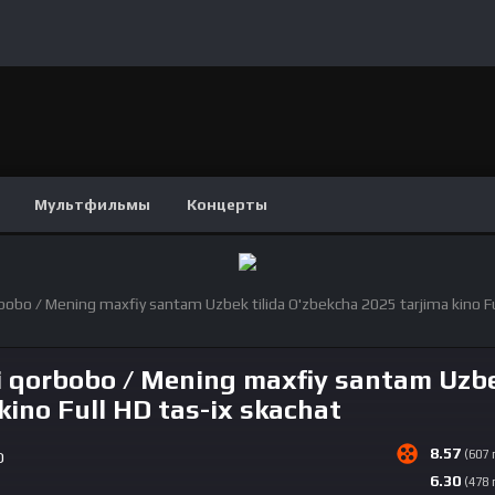
Мультфильмы
Концерты
orbobo / Mening maxfiy santam Uzbek tilida O'zbekcha 2025 tarjima kino F
rli qorbobo / Mening maxfiy santam Uzb
kino Full HD tas-ix skachat
8.57
(607
D
6.30
(478