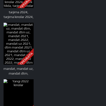
ПРЕМЬЕРА
kinolar 2025,
uzmovi com tarjima
tarjima 2024,
kinolar 2025,
tarjima kinolar 2024,
uzbekcha t
uzbek tarjima 2024,
tarjima kinolar tilida
tilida 2024, uzbek
tilida tarjima 2024,
kino tarjima 2024,
uzbek tarjima
kinolar 2024, tarjima
ПРЕМЬЕРА
kinolar 2024 uzbek
tilida, tarjima kinolar
2024 o zbek, tarjima
mandat, mandat uz,
kinolar 2024
mandat dtm,
mandat dtm uz,
mandat 2021,
mandat 2022,
mandat uz 2021,
dtm mandat 2021,
mandat dtm uz