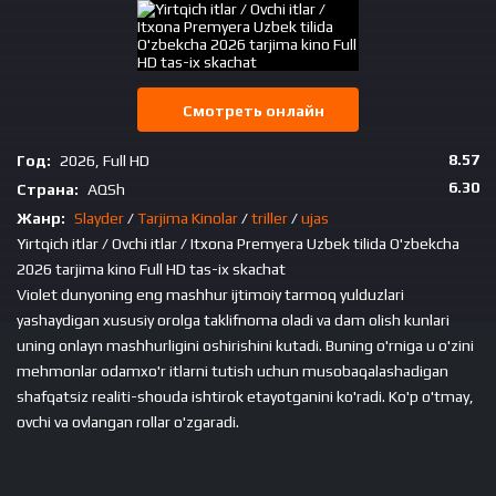
Смотреть онлайн
8.57
Год:
2026, Full HD
6.30
Страна:
AQSh
Жанр:
Slayder
/
Tarjima Kinolar
/
triller
/
ujas
Yirtqich itlar / Ovchi itlar / Itxona Premyera Uzbek tilida O'zbekcha
2026 tarjima kino Full HD tas-ix skachat
Violet dunyoning eng mashhur ijtimoiy tarmoq yulduzlari
yashaydigan xususiy orolga taklifnoma oladi va dam olish kunlari
uning onlayn mashhurligini oshirishini kutadi. Buning o'rniga u o'zini
mehmonlar odamxo'r itlarni tutish uchun musobaqalashadigan
shafqatsiz realiti-shouda ishtirok etayotganini ko'radi. Ko'p o'tmay,
ovchi va ovlangan rollar o'zgaradi.