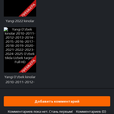
2021, mandat dtm
ПРЕМЬЕРА
2022, mandat uz
2022, mandat dtm
uz 2022, mandat
Yangi 2022 kinolar
natijalari, mandat uz
natijalari, mandat
test, mandat
natijalari
ПРЕМЬЕРА
Yangi O'zbek kinolar
2010-2011-2012-
2013-2014-2015-
2016-2017-2018-
2019-2020-2021-
Добавить комментарий
2022-2023-2024-
2025 O'zbek tilida
Комментариев пока нет. Стань первым!
Комментариев (0)
Uzbek tarjima Full