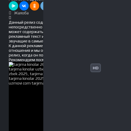
Жалоба
Данный релиз содержит рекламу, вшитую
непосредственно в фильм! Это значит, что он
может содержать движущийся по экрану
рекламный текст и голосовые вставки, громко
звучащие в самые неподходящие моменты.
К данной рекламе мы не имеем никакого
отношения и мы обязательно обновим данный
релиз, когда он появится без рекламы!
Рекомендуем
посмотреть
HD