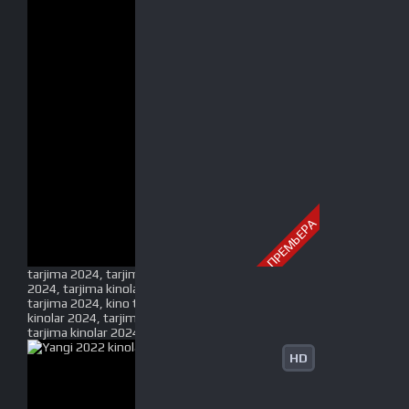
ПРЕМЬЕРА
tarjima 2024, tarjima kinolar 2024, uzbek tarjima
2024, tarjima kinolar tilida tilida 2024, uzbek tilida
tarjima 2024, kino tarjima 2024, uzbek tarjima
kinolar 2024, tarjima kinolar 2024 uzbek tilida,
tarjima kinolar 2024 o zbek, tarjima kinolar 2024
HD