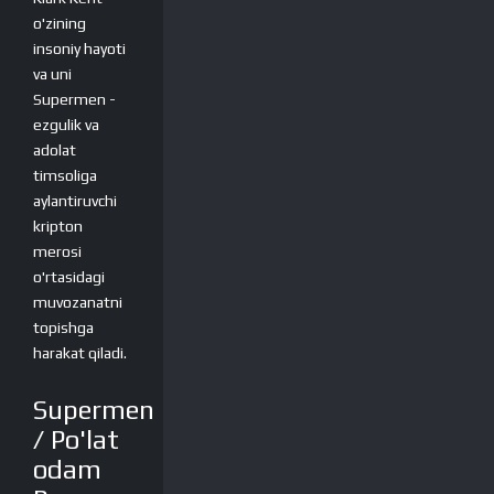
o'zining
insoniy hayoti
va uni
Supermen -
ezgulik va
adolat
timsoliga
aylantiruvchi
kripton
merosi
o'rtasidagi
muvozanatni
topishga
harakat qiladi.
Supermen
/ Po'lat
odam