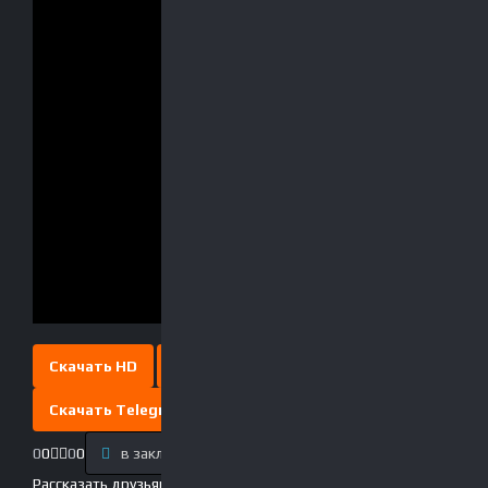
Скачать HD
Скачать Full HD
Скачать Telegram
0
0
0
0
в закладки
Выключить свет
Рассказать друзьям!