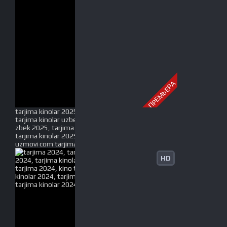
ПРЕМЬЕРА
tarjima kinolar 2025, uzbek tarjima kinolar 2025,
tarjima kinolar uzbek tilida 2025, tarjima kinolar o
zbek 2025, tarjima kinolar o zbek tilida 2025, yangi
tarjima kinolar 2025, uzmovi tarjima kinolar 2025,
uzmovi com tarjima kinolar 2025, uzbekcha t
HD