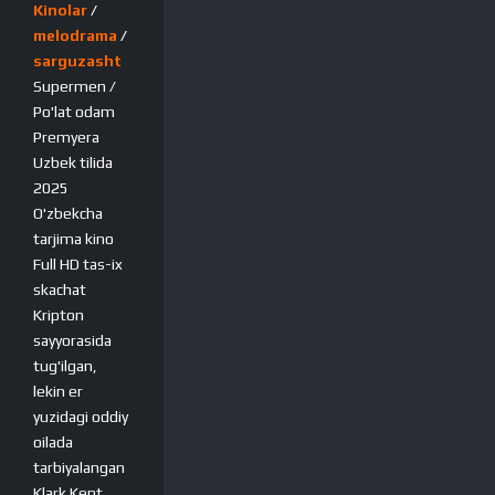
Kinolar
/
melodrama
/
sarguzasht
Supermen /
Po'lat odam
Premyera
Uzbek tilida
2025
O'zbekcha
tarjima kino
Full HD tas-ix
skachat
Kripton
sayyorasida
tug'ilgan,
lekin er
yuzidagi oddiy
oilada
tarbiyalangan
Klark Kent