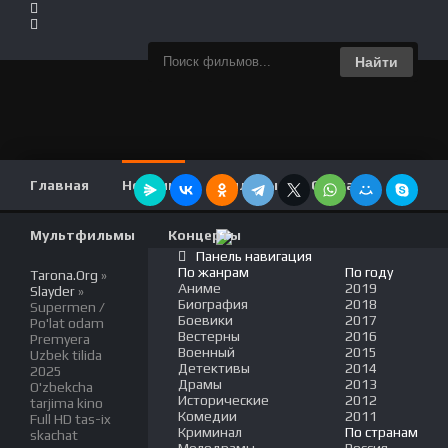
Найти
Главная
Новинки
Фильмы
Сериалы
Мультфильмы
Концерты
Панель навигация
По жанрам
По году
Tarona.Org
»
Аниме
2019
Slayder
»
Биография
2018
Supermen /
Боевики
2017
Po'lat odam
Вестерны
2016
Premyera
Военный
2015
Uzbek tilida
Детективы
2014
2025
Драмы
2013
O'zbekcha
Исторические
2012
tarjima kino
Комедии
2011
Full HD tas-ix
Криминал
По странам
skachat