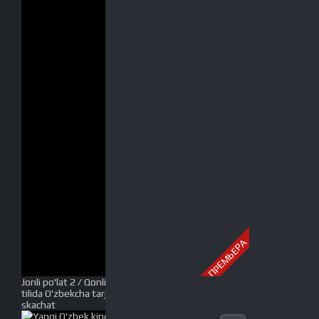
ПРЕМЬЕРА
Jonli po'lat 2 / Qonli po'lat 2 / Tirik po'lat 2 Uzbek
tilida O'zbekcha tarjima kino 2021 Full HD tas-ix
skachat