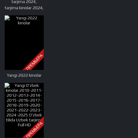
tarjima 2024,
kinolar 2025,
tarjima kinolar 2024,
uzbekcha t
uzbek tarjima 2024,
tarjima kinolar tilida
tilida 2024, uzbek
tilida tarjima 2024,
kino tarjima 2024,
uzbek tarjima
kinolar 2024, tarjima
ПРЕМЬЕРА
kinolar 2024 uzbek
tilida, tarjima kinolar
2024 o zbek, tarjima
Yangi 2022 kinolar
kinolar 2024
ПРЕМЬЕРА