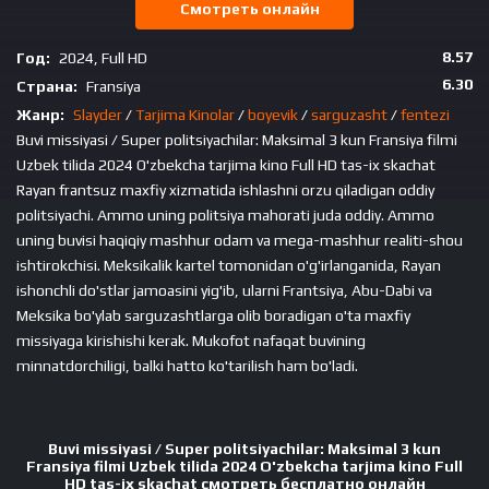
Смотреть онлайн
8.57
Год:
2024, Full HD
6.30
Страна:
Fransiya
Жанр:
Slayder
/
Tarjima Kinolar
/
boyevik
/
sarguzasht
/
fentezi
Buvi missiyasi / Super politsiyachilar: Maksimal 3 kun Fransiya filmi
Uzbek tilida 2024 O'zbekcha tarjima kino Full HD tas-ix skachat
Rayan frantsuz maxfiy xizmatida ishlashni orzu qiladigan oddiy
politsiyachi. Ammo uning politsiya mahorati juda oddiy. Ammo
uning buvisi haqiqiy mashhur odam va mega-mashhur realiti-shou
ishtirokchisi. Meksikalik kartel tomonidan o'g'irlanganida, Rayan
ishonchli do'stlar jamoasini yig'ib, ularni Frantsiya, Abu-Dabi va
Meksika bo'ylab sarguzashtlarga olib boradigan o'ta maxfiy
missiyaga kirishishi kerak. Mukofot nafaqat buvining
minnatdorchiligi, balki hatto ko'tarilish ham bo'ladi.
Buvi missiyasi / Super politsiyachilar: Maksimal 3 kun
Fransiya filmi Uzbek tilida 2024 O'zbekcha tarjima kino Full
HD tas-ix skachat смотреть бесплатно онлайн