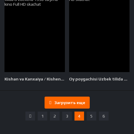
Kishan va Kanxaiya / Kishen Kanhaiya Hind retro filmi Uzbek tilida O'zbekcha 1990 tarjima kino Full HD skachat
Oy poygachisi Uzbek tilida O'zbekcha 1979 tarjima kino Full HD skachat
Загрузить еще
1
2
3
4
5
6