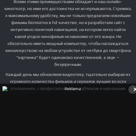
Всеми этими преимуществами обладает и наш онлайн-
кинотеатр, но ими его достоинства не исчерпываются. Стремясь
к максимальному удобству, мы не только предлагаем новейшие
фильмы бесплатно в hd-качестве, но и разработали сайт с
интуитивно понятной навигацией, на котором легко найти
какой угодно кинофильм независимо от его жанра. Не
обязательно иметь мощный компьютер, чтобы наслаждаться
киноискусством: на любом устройстве от нетбука до смартфона
"картинка" будет одинаково качественной, а звук —
безупречным.
Каждый день мы обновляем видеотеку, тщательно выбирая из
огромного количества фильмов и сериалов лучшие во всех
отношениях, с профессиональным дубляжом и идеальным
изображением. С нами вы будете в курсе всех сенсаций и
увидите получившие премии фильмы до выхода их в широкий
прокат тогда, когда вам захочется, в уютной обстановке и без
затрат.
TARONA.ORG © 2025
- Все права защищены.