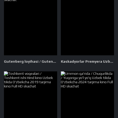
Gutenberg loyihasi / Gutenberg proyekti Xitoy filmi Uzbek tilida O'zbekcha 2018 tarjima kino Full HD tas-ix skachat
Kaskadyorlar Premyera Uzbek tilida O'zbekcha 2024 tarjima kino Full HD skachat