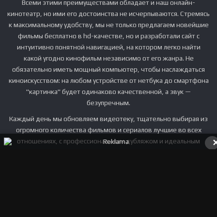
Всеми этими преимуществами обладает и наш онлайн-
кинотеатр, но ими его достоинства не исчерпываются. Стремясь
к максимальному удобству, мы не только предлагаем новейшие
фильмы бесплатно в hd-качестве, но и разработали сайт с
интуитивно понятной навигацией, на котором легко найти
какой угодно кинофильм независимо от его жанра. Не
обязательно иметь мощный компьютер, чтобы наслаждаться
киноискусством: на любом устройстве от нетбука до смартфона
"картинка" будет одинаково качественной, а звук —
безупречным.
Каждый день мы обновляем видеотеку, тщательно выбирая из
огромного количества фильмов и сериалов лучшие во всех
отношениях, с профессиональным дубляжом и идеальным
изображением. С нами вы будете в курсе всех сенсаций и
увидите получившие премии фильмы до выхода их в широкий
прокат тогда, когда вам захочется, в уютной обстановке и без
затрат.
TARONA.ORG © 2025
- Все права защищены.