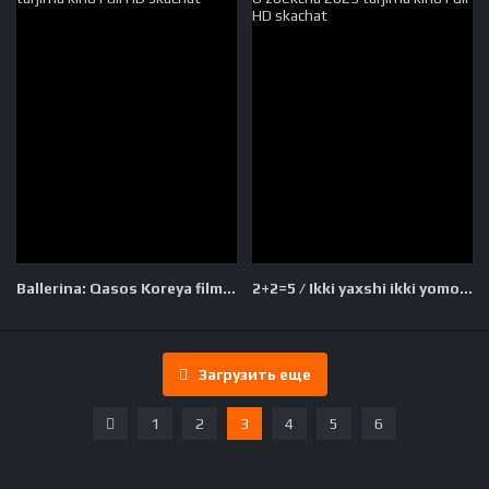
Ballerina: Qasos Koreya filmi Uzbek tilida O'zbekcha 2023 tarjima kino Full HD skachat
2+2=5 / Ikki yaxshi ikki yomon besh kishi Turk kino Uzbek tilida O'zbekcha 2023 tarjima kino Full HD skachat
Загрузить еще
1
2
3
4
5
6