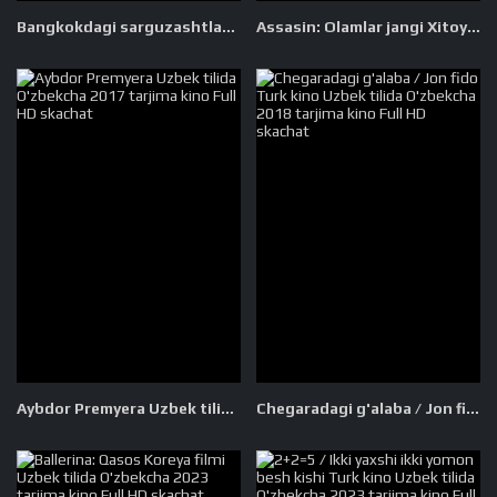
Bangkokdagi sarguzashtlar / Bangkokdagi sayohat Uzbek tilida O'zbekcha tarjima kino 2014 Full HD tas-ix skachat
Assasin: Olamlar jangi Xitoy filmi Uzbek tilida O'zbekcha tarjima kino 2021 Full HD tas-ix skachat
Aybdor Premyera Uzbek tilida O'zbekcha 2017 tarjima kino Full HD skachat
Chegaradagi g'alaba / Jon fido Turk kino Uzbek tilida O'zbekcha 2018 tarjima kino Full HD skachat