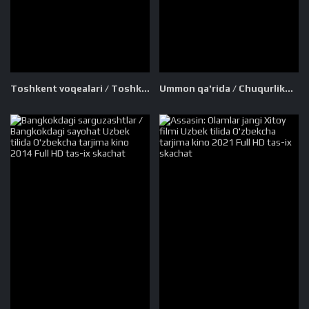
Toshkent voqealari / Toshkent ishi Hind kino Uzbek tilida O'zbekcha 2019 tarjima kino Full HD skachat
Ummon qa'rida / Chuqurlikda / Yuqoriga yo'l yo'q Uzbek tilida O'zbekcha 2024 tarjima kino Full HD skachat