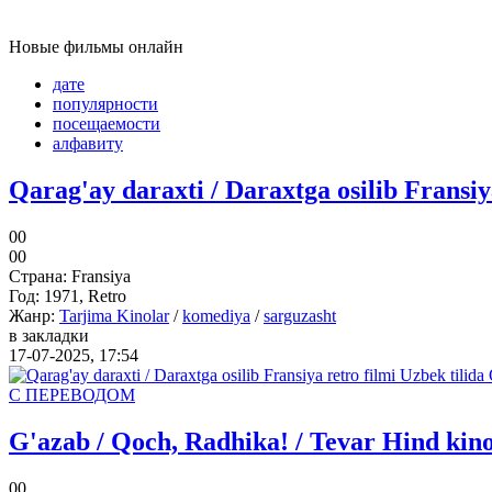
Новые фильмы
онлайн
дате
популярности
посещаемости
алфавиту
Qarag'ay daraxti / Daraxtga osilib Fransiy
0
0
0
0
Страна:
Fransiya
Год:
1971, Retro
Жанр:
Tarjima Kinolar
/
komediya
/
sarguzasht
в закладки
17-07-2025, 17:54
С ПЕРЕВОДОМ
G'azab / Qoch, Radhika! / Tevar Hind kino
0
0