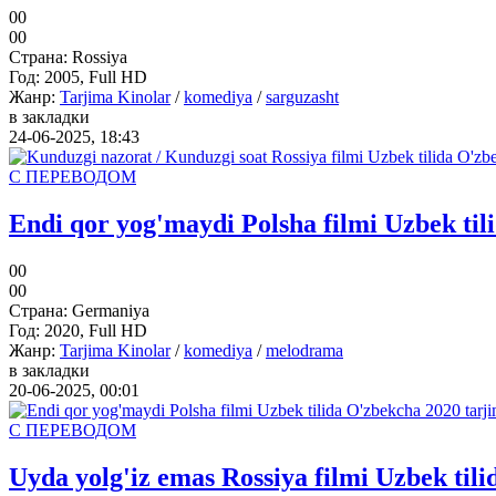
0
0
0
0
Страна:
Rossiya
Год:
2005, Full HD
Жанр:
Tarjima Kinolar
/
komediya
/
sarguzasht
в закладки
24-06-2025, 18:43
С ПЕРЕВОДОМ
Endi qor yog'maydi Polsha filmi Uzbek til
0
0
0
0
Страна:
Germaniya
Год:
2020, Full HD
Жанр:
Tarjima Kinolar
/
komediya
/
melodrama
в закладки
20-06-2025, 00:01
С ПЕРЕВОДОМ
Uyda yolg'iz emas Rossiya filmi Uzbek til