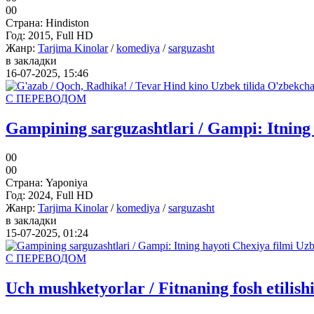
0
0
Страна:
Hindiston
Год:
2015, Full HD
Жанр:
Tarjima Kinolar
/
komediya
/
sarguzasht
в закладки
16-07-2025, 15:46
С ПЕРЕВОДОМ
Gampining sarguzashtlari / Gampi: Itning 
0
0
0
0
Страна:
Yaponiya
Год:
2024, Full HD
Жанр:
Tarjima Kinolar
/
komediya
/
sarguzasht
в закладки
15-07-2025, 01:24
С ПЕРЕВОДОМ
Uch mushketyorlar / Fitnaning fosh etilish