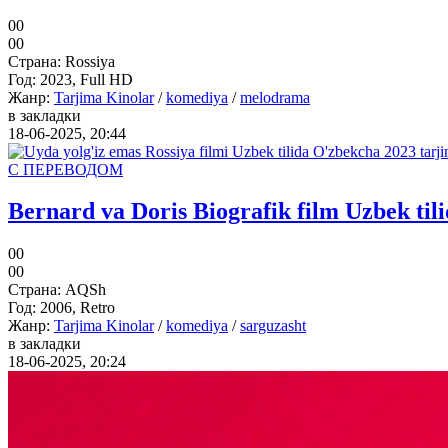
0
0
0
0
Страна:
Rossiya
Год:
2023, Full HD
Жанр:
Tarjima Kinolar
/
komediya
/
melodrama
в закладки
18-06-2025, 20:44
С ПЕРЕВОДОМ
Bernard va Doris Biografik film Uzbek til
0
0
0
0
Страна:
AQSh
Год:
2006, Retro
Жанр:
Tarjima Kinolar
/
komediya
/
sarguzasht
в закладки
18-06-2025, 20:24