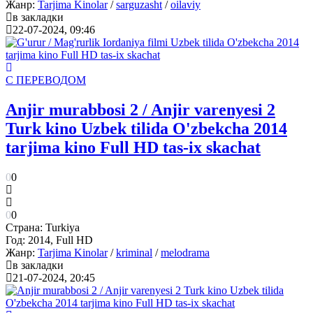
Жанр:
Tarjima Kinolar
/
sarguzasht
/
oilaviy
в закладки
22-07-2024, 09:46
С ПЕРЕВОДОМ
Anjir murabbosi 2 / Anjir varenyesi 2
Turk kino Uzbek tilida O'zbekcha 2014
tarjima kino Full HD tas-ix skachat
0
0
0
0
Страна:
Turkiya
Год:
2014, Full HD
Жанр:
Tarjima Kinolar
/
kriminal
/
melodrama
в закладки
21-07-2024, 20:45