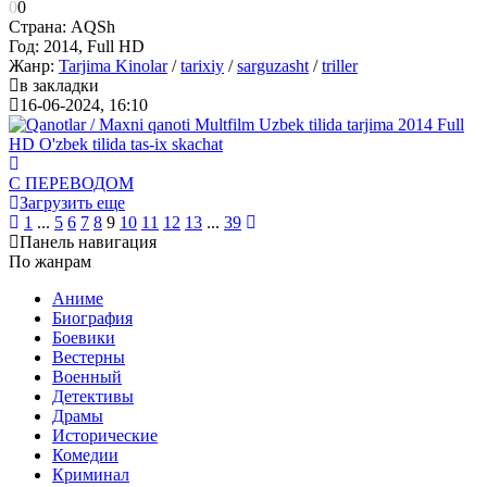
0
0
Страна:
AQSh
Год:
2014, Full HD
Жанр:
Tarjima Kinolar
/
tarixiy
/
sarguzasht
/
triller
в закладки
16-06-2024, 16:10
С ПЕРЕВОДОМ
Загрузить еще
1
...
5
6
7
8
9
10
11
12
13
...
39
Панель навигация
По жанрам
Аниме
Биография
Боевики
Вестерны
Военный
Детективы
Драмы
Исторические
Комедии
Криминал