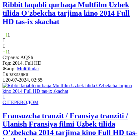
Ribbit laqabli qurbaqa Multfilm Uzbek
tilida O'zbekcha tarjima kino 2014 Full
HD tas-ix skachat
+1
1
+1
1
Страна:
AQSh
Год:
2014, Full HD
Жанр:
Multfilmlar
в закладки
20-07-2024, 02:55
С ПЕРЕВОДОМ
Fransuzcha tranzit / Fransiya tranziti /
Ulanish Fransiya filmi Uzbek tilida
O'zbekcha 2014 tarjima kino Full HD tas-