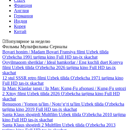
США
Франция
Англия
Германия
Индия
Корея
Китай
Популярное за неделю
Фильмы
Мультфильмы
Сериалы
Bovari honim / Madam Bovari Fransiya filmi Uzbek tilida
O'zbekcha 1991 tarjima kino Full HD tas-ix skachat
Qoyilmaqom sheriklar / Ideal hamkorlar / Eng kuchli duet Koreya
filmi Uzbek tilida O'zbekcha 2026 tarjima kino Full HD tas-ix
skachat
12 stul SSSR retro filmi Uzbek tilida O'zbekcha 1971 tarjima kino
Full HD tas-ix skachat
Ip Man: Klanlar jangi / Ip Man: Kung-Fu afsonasi / Kung-Fu ustozi
2 Xitoy filmi Uzbek tilida 2026 O'zbekcha tarjima kino Full HD
skachat
Benuqson / Yomon ta'lim / Noto‘g‘ri ta'lim Uzbek tilida O'zbekcha
tarjima kino 2019 Full HD tas-ix skachat
Santa Klaus shogirdi Multfilm Uzbek tilida O'zbekcha 2010 tarjima
kino Full HD tas-ix skachat
Santa Klaus shogirdi 2 Multfilm Uzbek tilida O'zbekcha 2013