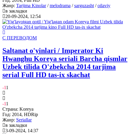
Год:
2014, Full HD
Жанр:
Tarjima Kinolar
/
melodrama
/
sarguzasht
/
oilaviy
в закладки
20-09-2024, 12:54
С ПЕРЕВОДОМ
Saltanat o'yinlari / Imperator Ki
Hwanghu Koreya seriali Barcha qismlar
Uzbek tilida O'zbekcha 2014 tarjima
serial Full HD tas-ix skachat
-1
1
-1
1
Страна:
Koreya
Год:
2014, HDRip
Жанр:
Seriallar
в закладки
3-09-2024, 14:37