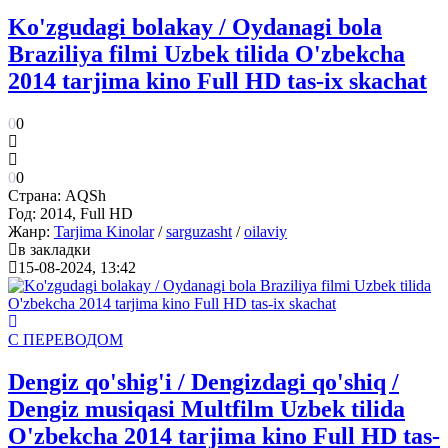
Ko'zgudagi bolakay / Oydanagi bola
Braziliya filmi Uzbek tilida O'zbekcha
2014 tarjima kino Full HD tas-ix skachat
0
0
0
0
Страна:
AQSh
Год:
2014, Full HD
Жанр:
Tarjima Kinolar
/
sarguzasht
/
oilaviy
в закладки
15-08-2024, 13:42
С ПЕРЕВОДОМ
Dengiz qo'shig'i / Dengizdagi qo'shiq /
Dengiz musiqasi Multfilm Uzbek tilida
O'zbekcha 2014 tarjima kino Full HD tas-