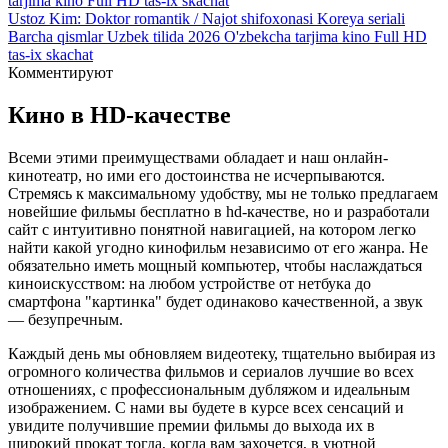
tarjima kino Full HD tas-ix skachat
Ustoz Kim: Doktor romantik / Najot shifoxonasi Koreya seriali
Barcha qismlar Uzbek tilida 2026 O'zbekcha tarjima kino Full HD
tas-ix skachat
Комментируют
Кино
в HD-качестве
Всеми этими преимуществами обладает и наш онлайн-
кинотеатр, но ими его достоинства не исчерпываются.
Стремясь к максимальному удобству, мы не только предлагаем
новейшие фильмы бесплатно в hd-качестве, но и разработали
сайт с интуитивно понятной навигацией, на котором легко
найти какой угодно кинофильм независимо от его жанра. Не
обязательно иметь мощный компьютер, чтобы наслаждаться
киноискусством: на любом устройстве от нетбука до
смартфона "картинка" будет одинаково качественной, а звук
— безупречным.
Каждый день мы обновляем видеотеку, тщательно выбирая из
огромного количества фильмов и сериалов лучшие во всех
отношениях, с профессиональным дубляжом и идеальным
изображением. С нами вы будете в курсе всех сенсаций и
увидите получившие премии фильмы до выхода их в
широкий прокат тогда, когда вам захочется, в уютной