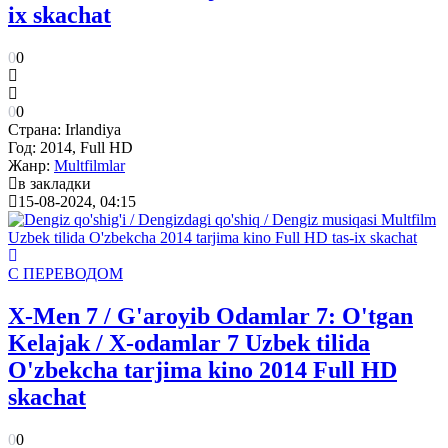
ix skachat
0
0
0
0
Страна:
Irlandiya
Год:
2014, Full HD
Жанр:
Multfilmlar
в закладки
15-08-2024, 04:15
С ПЕРЕВОДОМ
X-Men 7 / G'aroyib Odamlar 7: O'tgan
Kelajak / X-odamlar 7 Uzbek tilida
O'zbekcha tarjima kino 2014 Full HD
skachat
0
0