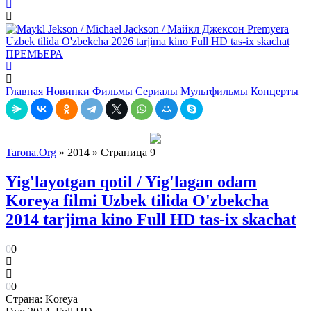
ПРЕМЬЕРА
Главная
Новинки
Фильмы
Сериалы
Мультфильмы
Концерты
Tarona.Org
» 2014 » Страница 9
Yig'layotgan qotil / Yig'lagan odam
Koreya filmi Uzbek tilida O'zbekcha
2014 tarjima kino Full HD tas-ix skachat
0
0
0
0
Страна:
Koreya