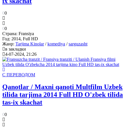
ix skachat
0
0
0
0
Страна:
Fransiya
Год:
2014, Full HD
Жанр:
Tarjima Kinolar
/
komediya
/
sarguzasht
в закладки
4-07-2024, 21:26
С ПЕРЕВОДОМ
Qanotlar / Maxni qanoti Multfilm Uzbek
tilida tarjima 2014 Full HD O'zbek tilida
tas-ix skachat
0
0