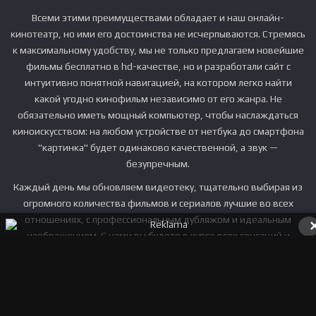
Всеми этими преимуществами обладает и наш онлайн-
кинотеатр, но ими его достоинства не исчерпываются. Стремясь
к максимальному удобству, мы не только предлагаем новейшие
фильмы бесплатно в hd-качестве, но и разработали сайт с
интуитивно понятной навигацией, на котором легко найти
какой угодно кинофильм независимо от его жанра. Не
обязательно иметь мощный компьютер, чтобы наслаждаться
киноискусством: на любом устройстве от нетбука до смартфона
"картинка" будет одинаково качественной, а звук —
безупречным.
Каждый день мы обновляем видеотеку, тщательно выбирая из
огромного количества фильмов и сериалов лучшие во всех
отношениях, с профессиональным дубляжом и идеальным
изображением. С нами вы будете в курсе всех сенсаций и
увидите получившие премии фильмы до выхода их в широкий
прокат тогда, когда вам захочется, в уютной обстановке и без
затрат.