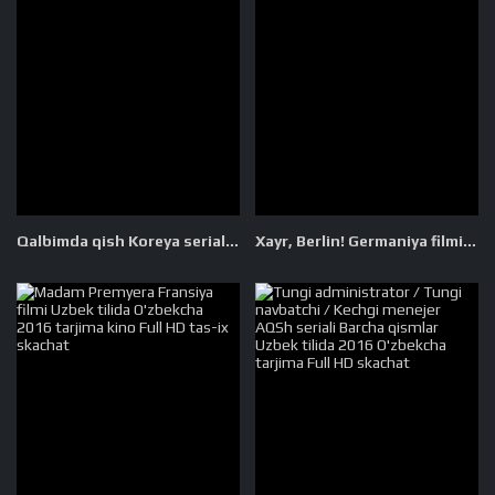
Qalbimda qish Koreya seriali Barcha qismlar Uzbek tilida O'zbekcha 2013 tarjima serial Full HD tas-ix skachat
Xayr, Berlin! Germaniya filmi Uzbek tilida O'zbekcha 2016 tarjima kino Full HD tas-ix skachat