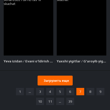
Yeva izidan / Evani o'ldirish AQSh seriali Barcha qismlar Uzbek tilida O'zbekcha tarjima serial 2022 Full HD tas-ix skachat
Yaxshi yigitlar / G'aroyib yigitlar Uzbek tilida O'zbekcha 2016 tarjima kino Full HD tas-ix skachat
Загрузить еще
1
...
3
4
5
6
7
8
9
10
11
...
39