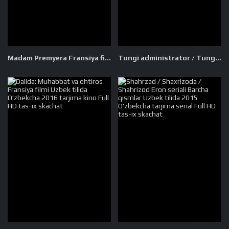
Madam Premyera Fransiya filmi Uzbek tilida O'zbekcha 2016 tarjima kino Full HD tas-ix skachat
Tungi administrator / Tungi navbatchi / Kechgi menejer AQSh seriali Barcha qismlar Uzbek tilida 2016 O'zbekcha tarjima Full HD skachat