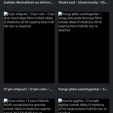
Dalida: Muhabbat va ehtiros Fransiya filmi Uzbek tilida O'zbekcha 2016 tarjima kino Full HD tas-ix skachat
Shahrzad / Shaxrizoda / Shahrizod Eron seriali Barcha qismlar Uzbek tilida 2015 O'zbekcha tarjima serial Full HD tas-ix skachat
O'yin shijoati / O'yin ruhi / O'yin duxi Avstraliya filmi Uzbek tilida O'zbekcha 2016 tarjima kino Full HD tas-ix skachat
Yangi yilda sevishganlar / Sevgi doirasida Rossiya filmi Uzbek tilida O'zbekcha 2016 tarjima kino Full HD tas-ix skachat