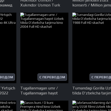
ggi
Hukmdor Usmon /
Million jamoasi 2022
улхамид
Xukmdor Usmon Turk
konserti / Million jam
a qismlar
seriali Barcha qismlar
konsert dasturi 2022
ekcha
O'zbek tilida Uzbek 2019
UHD tas-ix skachat
22 HD
tarjima HD skachat
ЕВОДОМ
С ПЕРЕВОДОМ
С ПЕРЕВО
 Yirtqich
Tugallanmagan umr /
Tumandagi Gorilla U
 2022
Tugallanmagan hayot
tilida O'zbekcha tarji
 kino 4K
Uzbek tilida O'zbekcha
kino 1988 Full HD sk
t
tarjima kino 2004 Full HD
skachat