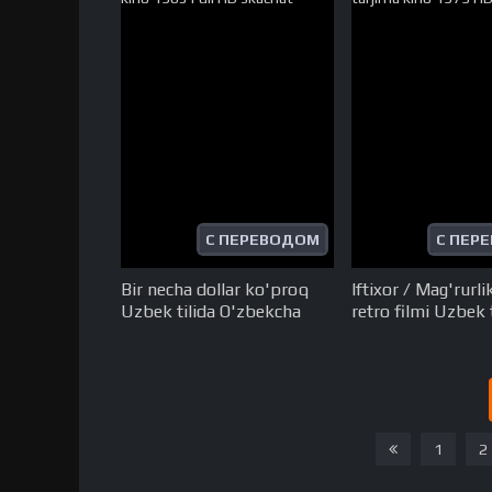
С ПЕРЕВОДОМ
С ПЕР
Bir necha dollar ko'proq
Iftixor / Mag'rurli
Uzbek tilida O'zbekcha
retro filmi Uzbek t
tarjima kino 1965 Full HD
O'zbekcha tarjima
skachat
1973 HD skachat
1
2