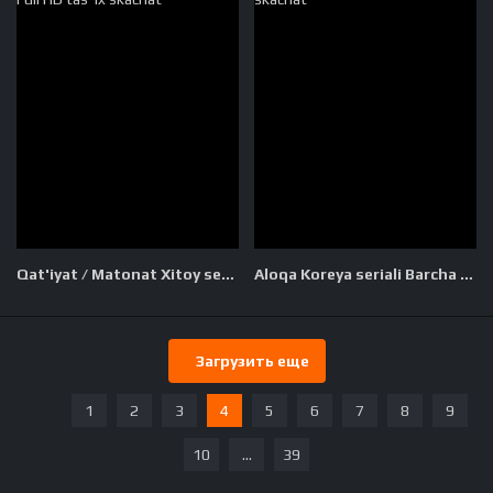
Qat'iyat / Matonat Xitoy seriali Barcha qismlar Uzbek tilida O'zbekcha 2022 tarjima serial Full HD tas-ix skachat
Aloqa Koreya seriali Barcha qismlar Uzbek tilida O'zbekcha 2024 tarjima kino Full HD tas-ix skachat
Загрузить еще
1
2
3
4
5
6
7
8
9
10
...
39