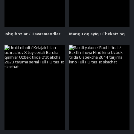
Ishqibozlar / Havasmandlar / Qiziqqonlar / Qarib quyilmagan chollar Hind kino Uzbek tilida O'zbekcha 2014 tarjima kino Full HD skachat
Mangu oq ayiq / Cheksiz oq ayiq Uzbek tilida O'zbekcha 2014 tarjima kino Full HD tas-ix skachat