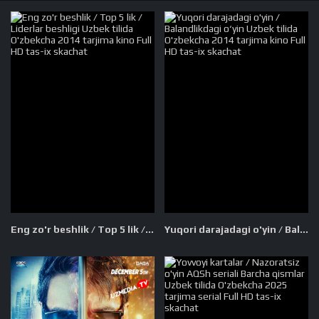
Eng zo'r beshlik / Top 5 lik / Liderlar beshligi Uzbek tilida O'zbekcha 2014 tarjima kino Full HD tas-ix skachat
Yuqori darajadagi o'yin / Balandlikdagi o‘yin Uzbek tilida O'zbekcha 2014 tarjima kino Full HD tas-ix skachat