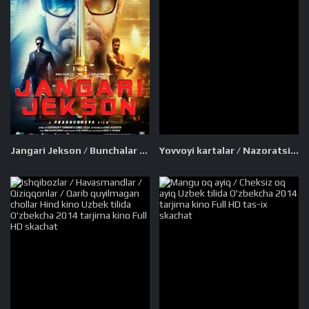
Jangari Jekson / Bunchalar zo'rsan Hind kino Uzbek tilida O'zbekcha 2014 tarjima kino Full HD tas-ix skachat
Yovvoyi kartalar / Nazoratsiz o'yin AQSh seriali Barcha qismlar Uzbek tilida O'zbekcha 2025 tarjima serial Full HD tas-ix skachat