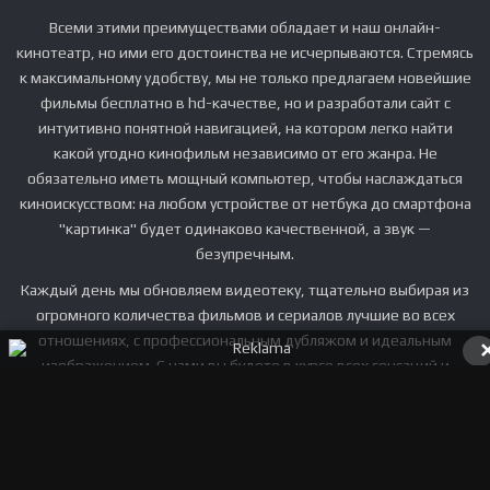
Всеми этими преимуществами обладает и наш онлайн-
кинотеатр, но ими его достоинства не исчерпываются. Стремясь
к максимальному удобству, мы не только предлагаем новейшие
фильмы бесплатно в hd-качестве, но и разработали сайт с
интуитивно понятной навигацией, на котором легко найти
какой угодно кинофильм независимо от его жанра. Не
обязательно иметь мощный компьютер, чтобы наслаждаться
киноискусством: на любом устройстве от нетбука до смартфона
"картинка" будет одинаково качественной, а звук —
безупречным.
Каждый день мы обновляем видеотеку, тщательно выбирая из
огромного количества фильмов и сериалов лучшие во всех
отношениях, с профессиональным дубляжом и идеальным
изображением. С нами вы будете в курсе всех сенсаций и
увидите получившие премии фильмы до выхода их в широкий
прокат тогда, когда вам захочется, в уютной обстановке и без
затрат.