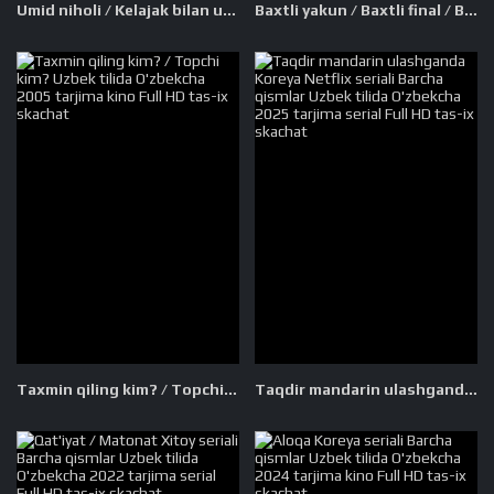
Umid niholi / Kelajak bilan uchrashuv Xitoy seriali Barcha qismlar Uzbek tilida O'zbekcha 2023 tarjima serial Full HD tas-ix skachat
Baxtli yakun / Baxtli final / Baxtli nihoya Hind kino Uzbek tilida O'zbekcha 2014 tarjima kino Full HD tas-ix skachat
Taxmin qiling kim? / Topchi kim? Uzbek tilida O'zbekcha 2005 tarjima kino Full HD tas-ix skachat
Taqdir mandarin ulashganda Koreya Netflix seriali Barcha qismlar Uzbek tilida O'zbekcha 2025 tarjima serial Full HD tas-ix skachat