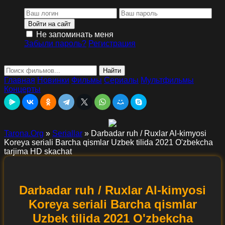
Войти на сайт
Не запоминать меня
Забыли пароль?
Регистрация
Найти
Главная
Новинки
Фильмы
Сериалы
Мультфильмы
Концерты
Tarona.Org
»
Seriallar
» Darbadar ruh / Ruxlar Al-kimyosi
Koreya seriali Barcha qismlar Uzbek tilida 2021 O'zbekcha
tarjima HD skachat
Darbadar ruh / Ruxlar Al-kimyosi
Koreya seriali Barcha qismlar
Uzbek tilida 2021 O'zbekcha