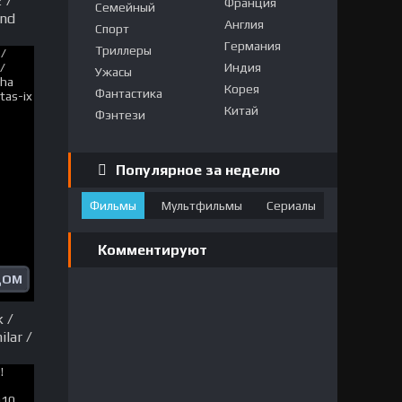
2 /
Франция
Семейный
ind
Англия
Спорт
Германия
Триллеры
ma
Индия
achat
Ужасы
Корея
Фантастика
Китай
Фэнтези
Популярное за неделю
Фильмы
Мультфильмы
Сериалы
Комментируют
ДОМ
k /
ilar /
ma
achat