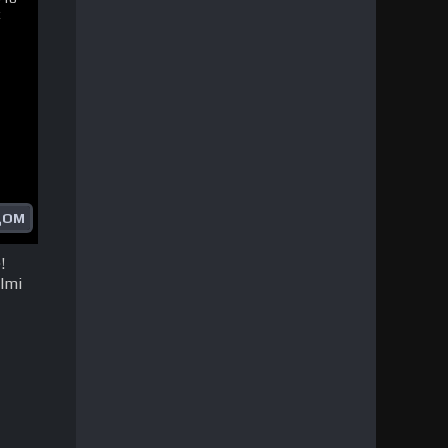
ДОМ
!
ilmi
ha
l HD