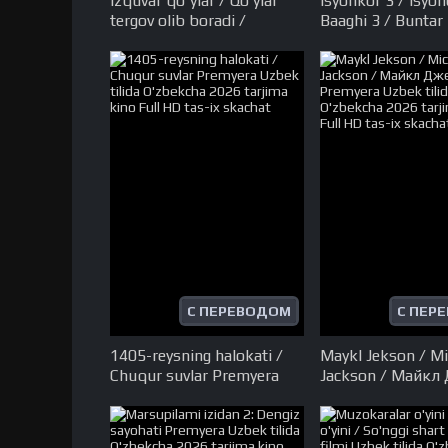
Izquvar qo'ylar / Qo‘ylar
Isyonkor 3 / Isyon
tergov olib boradi /
Baaghi 3 / Buntar
Tergovchi qo'ylar Premyera
kino Uzbek tilida
Uzbek tilida O'zbekcha
O'zbekcha 2020 t
2026 tarjima kino Full HD
kino Full HD tas-i
tas-ix skachat
С ПЕРЕВОДОМ
С ПЕР
1405-reysning halokati /
Maykl Jekson / Mi
Chuqur suvlar Premyera
Jackson / Майкл
Uzbek tilida O'zbekcha
Premyera Uzbek ti
2026 tarjima kino Full HD
O'zbekcha 2026 t
tas-ix skachat
kino Full HD tas-i