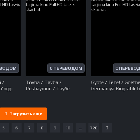
ЕВОДОМ
С ПЕРЕВОДОМ
С ПЕРЕВО
 /
Tovba / Tavba /
Gyote / Гёте! / Goethe
o'nggi
Pushaymon / Таубе
Germaniya Biografik f
i Uzbek
Qozog'iston filmi Uzbek
Uzbek tilida O'zbekc
2018
tilida O'zbekcha 2026
2010 tarjima kino Ful
HD tas-ix
tarjima kino Full HD tas-ix
tas-ix skachat
skachat
Загрузить еще
5
6
7
8
9
10
...
728