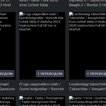
chi 3 /
Kelin / Gelin Turk retro
Isyonkor 2 / Isyonchi 
 3 Hind
kino Uzbek tilida
Baaghi 2 / Buntar 2 H
O'zbekcha 1973 tarjima
kino Uzbek tilida
arjima
kino Full HD tas-ix skachat
O'zbekcha 2018 tarji
x skachat
kino Full HD tas-ix sk
ЕВОДОМ
С ПЕРЕВОДОМ
С ПЕРЕВО
chael
O'zga sayyoralikni izlab /
Londondagi talonchili
 Джексон
Dumli kelgindilar / Kosmik
Talonchilar / Jinoyatch
lida
itlar Uzbek tilida
Fuze Uzbek tilida
arjima
O'zbekcha 2023 tarjima
O'zbekcha 2026 tarji
x skachat
kino Full HD tas-ix skachat
kino Full HD tas-ix sk