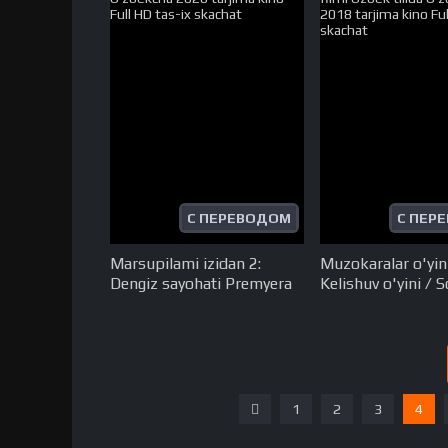
С ПЕРЕВОДОМ
С ПЕР
Marsupilami izidan 2:
Muzokaralar o'yini
Dengiz sayohati Premyera
Kelishuv o'yini / S
Uzbek tilida O'zbekcha
shart Koreya film
2026 tarjima kino Full HD
tilida O'zbekcha 
tas-ix skachat
tarjima kino Full 
skachat
1
2
3
4